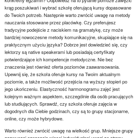
konkretny egzamin? Odpowiedź na to pytanie pomoże zawęzić
krąg poszukiwań i wybrać szkołę oferującą kursy dopasowane
do Twoich potrzeb. Następnie warto zwrócić uwagę na metody
nauczania stosowane przez placówkę. Czy preferujesz
tradycyjne podejście z naciskiem na gramatykę, czy może
bardziej nowoczesne metody komunikacyjne, skupiające się na
praktycznym użyciu języka? Dobrze jest dowiedzieć się, czy
lektorzy są native speakerami lub posiadają certyfikaty
potwierdzające ich kompetencje metodyczne. Nie bez
znaczenia jest również oferta poziomów zaawansowania.
Upewnij się, że szkoła oferuje kursy na Twoim aktualnym
poziomie, a także możliwość przejścia na wyższy stopień po
jego ukończeniu. Elastyczność harmonogramu zajęć jest
kolejnym ważnym aspektem, szczególnie dla osób pracujących
lub studiujących. Sprawdź, czy szkoła oferuje zajęcia w
dogodnych dla Ciebie godzinach, czy są to grupy stacjonarne,
online, czy może hybrydowe.
Warto również zwrócić uwagę na wielkość grup. Mniejsze grupy
zazwyczaj oznaczają więcej indywidualnej uwagi ze strony