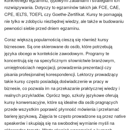
konkretnego egzaminu, typowymi zadaniami i strategiami ich
rozwiązywania. Dotyczy to egzaminów takich jak FCE, CAE,
CPE, IELTS, TOEFL czy Goethe-Zertifikat. Kursy te pomagają
nie tylko w zdobyciu niezbędnej wiedzy, ale także w budowaniu
pewności siebie przed dniem egzaminu.
Coraz większą popularnością cieszą się również kursy
biznesowe. Są one skierowane do osób, które potrzebują
języka obcego w kontekście zawodowym. Programy te
koncentrują się na specyficznym słownictwie branżowym,
umiejętnościach negocjacji, prowadzenia prezentacji czy
pisania profesjonalnej korespondencji. Lektorzy prowadzący
takie kursy często posiadają doświadczenie w pracy w
biznesie, co pozwala im na przekazanie praktycznej wiedzy i
realnych przykładów. Oprócz tego, szkoły językowe oferują
kursy konwersacyjne, które są idealne dla osób pragnących
przede wszystkim poprawić płynność mówienia i przełamać
barierę językową. Zajęcia te często prowadzone są przez native
speakerów i skupiają się na swobodnej wymianie myśli na
różnorodne tematy. Warto również wspomnieć o kursach