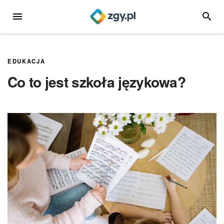
Przejdź
MENU
SZUKA
do
treści
EDUKACJA
Co to jest szkoła językowa?