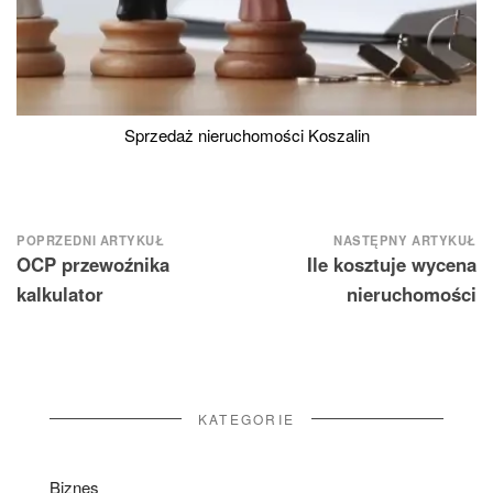
Sprzedaż nieruchomości Koszalin
Nawigacja
POPRZEDNI ARTYKUŁ
NASTĘPNY ARTYKUŁ
OCP przewoźnika
Ile kosztuje wycena
wpisu
kalkulator
nieruchomości
KATEGORIE
Biznes