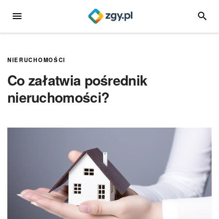
Przejdź
MENU
SZUKA
do
treści
NIERUCHOMOŚCI
Co załatwia pośrednik
nieruchomości?