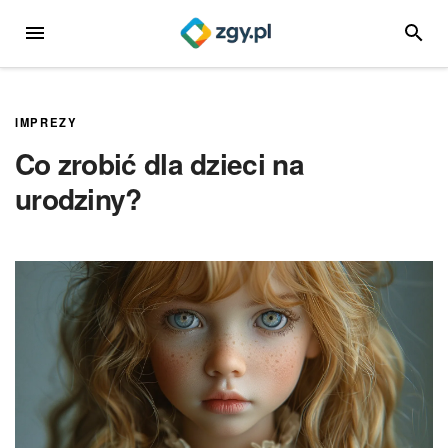
Przejdź
MENU
SZUKA
do
treści
IMPREZY
Co zrobić dla dzieci na
urodziny?