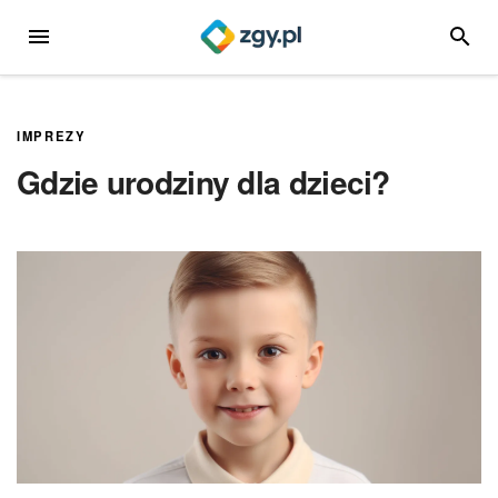
Przejdź
MENU
SZUKA
do
treści
IMPREZY
Gdzie urodziny dla dzieci?