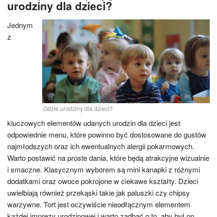
urodziny dla dzieci?
Jednym
z
Gdzie urodziny dla dzieci?
kluczowych elementów udanych urodzin dla dzieci jest
odpowiednie menu, które powinno być dostosowane do gustów
najmłodszych oraz ich ewentualnych alergii pokarmowych.
Warto postawić na proste dania, które będą atrakcyjne wizualnie
i smaczne. Klasycznym wyborem są mini kanapki z różnymi
dodatkami oraz owoce pokrojone w ciekawe kształty. Dzieci
uwielbiają również przekąski takie jak paluszki czy chipsy
warzywne. Tort jest oczywiście nieodłącznym elementem
każdej imprezy urodzinowej i warto zadbać o to, aby był on