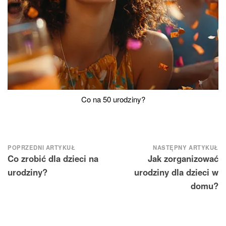
Co na 50 urodziny?
Nawigacja
POPRZEDNI ARTYKUŁ
NASTĘPNY ARTYKUŁ
Co zrobić dla dzieci na
Jak zorganizować
wpisu
urodziny?
urodziny dla dzieci w
domu?