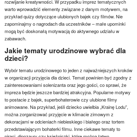
rozwijanie kreatywności. W przypadku imprez tematycznych
warto wprowadzić elementy związane z danym motywem, na
przykład quizy dotyczące ulubionych bajek czy filmów. Nie
zapominajmy o nagrodach dla uczestników – małe upominki
mogą być doskonałą motywacją do aktywnego udziału w
zabawach.
Jakie tematy urodzinowe wybrać dla
dzieci?
Wybór tematu urodzinowego to jeden z najważniejszych kroków
w organizacji przyjęcia dla dzieci. Temat powinien być zgodny z
zainteresowaniami solenizanta oraz jego gości, co sprawi, że
impreza będzie jeszcze bardziej atrakcyjna. Popularne motywy
to postacie z bajek, superbohaterowie czy ulubione filmy
animowane. Na przykład, jeśli dziecko uwielbia „Krainę Lodu”,
można zorganizować przyjęcie w klimacie zimowym z
dekoracjami w odcieniach niebieskiego i białego oraz tortem
przedstawiającym bohaterki filmu. Inne ciekawe tematy to
piraci, dinozaury czy księżniczki, które można łatwo