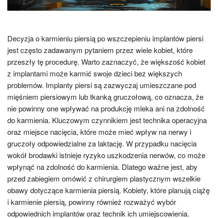
Decyzja o karmieniu piersią po wszczepieniu implantów piersi
jest często zadawanym pytaniem przez wiele kobiet, które
przeszły tę procedurę. Warto zaznaczyć, że większość kobiet
z implantami może karmić swoje dzieci bez większych
problemów. Implanty piersi są zazwyczaj umieszczane pod
mięśniem piersiowym lub tkanką gruczołową, co oznacza, że
nie powinny one wpływać na produkcję mleka ani na zdolność
do karmienia. Kluczowym czynnikiem jest technika operacyjna
oraz miejsce nacięcia, które może mieć wpływ na nerwy i
gruczoły odpowiedzialne za laktację. W przypadku nacięcia
wokół brodawki istnieje ryzyko uszkodzenia nerwów, co może
wpłynąć na zdolność do karmienia. Dlatego ważne jest, aby
przed zabiegiem omówić z chirurgiem plastycznym wszelkie
obawy dotyczące karmienia piersią. Kobiety, które planują ciążę
i karmienie piersią, powinny również rozważyć wybór
odpowiednich implantów oraz technik ich umiejscowienia.