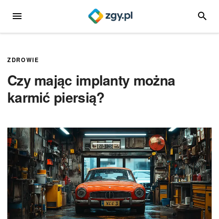
Przejdź
MENU
SZUKA
do
treści
ZDROWIE
Czy mając implanty można
karmić piersią?