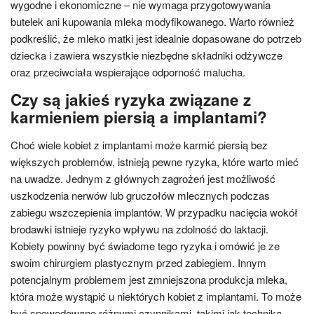
wygodne i ekonomiczne – nie wymaga przygotowywania
butelek ani kupowania mleka modyfikowanego. Warto również
podkreślić, że mleko matki jest idealnie dopasowane do potrzeb
dziecka i zawiera wszystkie niezbędne składniki odżywcze
oraz przeciwciała wspierające odporność malucha.
Czy są jakieś ryzyka związane z
karmieniem piersią a implantami?
Choć wiele kobiet z implantami może karmić piersią bez
większych problemów, istnieją pewne ryzyka, które warto mieć
na uwadze. Jednym z głównych zagrożeń jest możliwość
uszkodzenia nerwów lub gruczołów mlecznych podczas
zabiegu wszczepienia implantów. W przypadku nacięcia wokół
brodawki istnieje ryzyko wpływu na zdolność do laktacji.
Kobiety powinny być świadome tego ryzyka i omówić je ze
swoim chirurgiem plastycznym przed zabiegiem. Innym
potencjalnym problemem jest zmniejszona produkcja mleka,
która może wystąpić u niektórych kobiet z implantami. To może
być spowodowane różnymi czynnikami, takimi jak technika