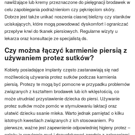
nawilżające lub kremy przeznaczone do pielęgnacji brodawek w
celu zapobiegania podrażnieniom czy pęknięciom skóry.
Dobrze jest także unikać noszenia ciasnej bielizny czy staników
uciskających, które mogą powodować dyskomfort i ograniczać
przepływ krwi do tkanek piersiowych. Regularne wizyty u
lekarza oraz konsultacje ze specjalistą ds.
Czy można łączyć karmienie piersią z
używaniem protez sutków?
Kobiety posiadające implanty często zastanawiają się nad
możliwością używania protez sutków podczas karmienia
piersią. Protezy te mogą być pomocne w przypadku problemów
związanych z kształtem brodawek lub ich wklęsłością, co
może utrudniać przystawienie dziecka do piersi. Używanie
protez sutków może pomóc w stymulowaniu laktacji oraz
ułatwić dziecku ssanie mleka. Warto jednak pamiętać o kilku
istotnych kwestiach związanych z ich stosowaniem. Po
pierwsze, ważne jest zapewnienie odpowiedniej higieny protez –
należy je regularnie myć i dezynfekować zgodnie z zaleceniami