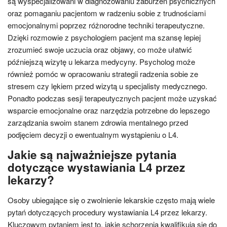
są wyspecjalizowani w diagnozowaniu zaburzeń psychicznych
oraz pomaganiu pacjentom w radzeniu sobie z trudnościami
emocjonalnymi poprzez różnorodne techniki terapeutyczne.
Dzięki rozmowie z psychologiem pacjent ma szansę lepiej
zrozumieć swoje uczucia oraz objawy, co może ułatwić
późniejszą wizytę u lekarza medycyny. Psycholog może
również pomóc w opracowaniu strategii radzenia sobie ze
stresem czy lękiem przed wizytą u specjalisty medycznego.
Ponadto podczas sesji terapeutycznych pacjent może uzyskać
wsparcie emocjonalne oraz narzędzia potrzebne do lepszego
zarządzania swoim stanem zdrowia mentalnego przed
podjęciem decyzji o ewentualnym wystąpieniu o L4.
Jakie są najważniejsze pytania
dotyczące wystawiania L4 przez
lekarzy?
Osoby ubiegające się o zwolnienie lekarskie często mają wiele
pytań dotyczących procedury wystawiania L4 przez lekarzy.
Kluczowym pytaniem jest to, jakie schorzenia kwalifikują się do