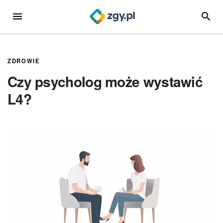
Przejdź
MENU
SZUKA
do
treści
ZDROWIE
Czy psycholog może wystawić
L4?