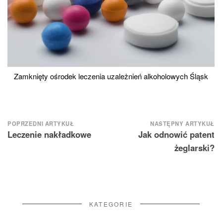
Zamknięty ośrodek leczenia uzależnień alkoholowych Śląsk
Nawigacja
POPRZEDNI ARTYKUŁ
NASTĘPNY ARTYKUŁ
Leczenie nakładkowe
Jak odnowić patent
wpisu
żeglarski?
KATEGORIE