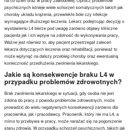
na co dzień oraz w pracy zawodowej. Oprócz problemów
psychicznych istnieje wiele schorzeń somatycznych takich jak
choroby układu krążenia, przewlekłe bóle czy infekcje
wymagające dłuższego leczenia. Lekarz podejmując decyzję o
wystawieniu L4 bierze pod uwagę zarówno objawy kliniczne
pacjenta jak i ich wpływ na zdolność do wykonywania pracy.
Ważne jest również to, aby pacjent przestrzegał zaleceń
lekarza dotyczących leczenia oraz rehabilitacji, ponieważ to
może wpłynąć na dalszy przebieg choroby oraz ewentualną
konieczność przedłużenia zwolnienia lekarskiego.
Jakie są konsekwencje braku L4 w
przypadku problemów zdrowotnych?
Brak zwolnienia lekarskiego w sytuacji, gdy osoba nie jest
zdolna do pracy z powodu problemów zdrowotnych, może
prowadzić do wielu negatywnych konsekwencji zarówno dla
pracownika, jak i pracodawcy. Pracownik, który nie ma L4, a
mimo to przebywa w pracy, może narażać się na pogorszenie
stanu zdrowia. W przypadku schorzeń psychicznych, takich jak