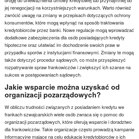
drogę do unieważnienia umowy kredytowej lub przynajmniej do
jej renegocjacji na korzystniejszych warunkach. Warto również
zwrócić uwagę na zmiany w przepisach dotyczących ochrony
konsumentów, które mogą wpłynąć na sposób traktowania
kredytobiorców przez banki. Nowe regulacje mogą wprowadzać
dodatkowe zabezpieczenia dla osób posiadających kredyty
hipoteczne oraz ułatwiać im dochodzenie swoich praw w
przypadku sporów z instytucjami finansowymi. Zmiany te mogą
także dotyczyć procedur sądowych, co może przyspieszyć
rozpatrywanie spraw frankowiczów i zwiększyć ich szanse na
sukces w postępowaniach sądowych.
Jakie wsparcie można uzyskać od
organizacji pozarządowych?
W obliczu trudności związanych z posiadaniem kredytu we
frankach szwajcarskich wiele osób zwraca się o pomoc do
organizacji pozarządowych, które oferują wsparcie i doradztwo
dla frankowiczów. Takie organizacje często prowadzą kampanie
informacyjne mające na celu edukację kredytobiorców o ich