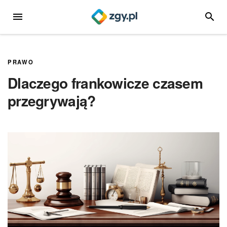
Przejdź
MENU
SZUKA
do
treści
PRAWO
Dlaczego frankowicze czasem
przegrywają?