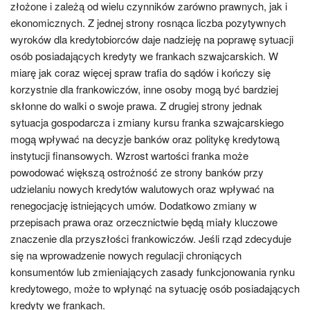
złożone i zależą od wielu czynników zarówno prawnych, jak i
ekonomicznych. Z jednej strony rosnąca liczba pozytywnych
wyroków dla kredytobiorców daje nadzieję na poprawę sytuacji
osób posiadających kredyty we frankach szwajcarskich. W
miarę jak coraz więcej spraw trafia do sądów i kończy się
korzystnie dla frankowiczów, inne osoby mogą być bardziej
skłonne do walki o swoje prawa. Z drugiej strony jednak
sytuacja gospodarcza i zmiany kursu franka szwajcarskiego
mogą wpływać na decyzje banków oraz politykę kredytową
instytucji finansowych. Wzrost wartości franka może
powodować większą ostrożność ze strony banków przy
udzielaniu nowych kredytów walutowych oraz wpływać na
renegocjację istniejących umów. Dodatkowo zmiany w
przepisach prawa oraz orzecznictwie będą miały kluczowe
znaczenie dla przyszłości frankowiczów. Jeśli rząd zdecyduje
się na wprowadzenie nowych regulacji chroniących
konsumentów lub zmieniających zasady funkcjonowania rynku
kredytowego, może to wpłynąć na sytuację osób posiadających
kredyty we frankach.