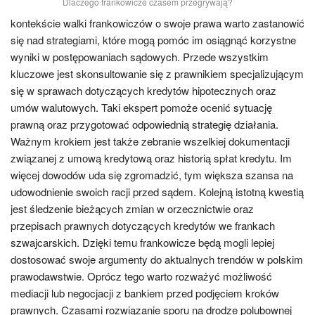
Dlaczego frankowicze czasem przegrywają?
kontekście walki frankowiczów o swoje prawa warto zastanowić
się nad strategiami, które mogą pomóc im osiągnąć korzystne
wyniki w postępowaniach sądowych. Przede wszystkim
kluczowe jest skonsultowanie się z prawnikiem specjalizującym
się w sprawach dotyczących kredytów hipotecznych oraz
umów walutowych. Taki ekspert pomoże ocenić sytuację
prawną oraz przygotować odpowiednią strategię działania.
Ważnym krokiem jest także zebranie wszelkiej dokumentacji
związanej z umową kredytową oraz historią spłat kredytu. Im
więcej dowodów uda się zgromadzić, tym większa szansa na
udowodnienie swoich racji przed sądem. Kolejną istotną kwestią
jest śledzenie bieżących zmian w orzecznictwie oraz
przepisach prawnych dotyczących kredytów we frankach
szwajcarskich. Dzięki temu frankowicze będą mogli lepiej
dostosować swoje argumenty do aktualnych trendów w polskim
prawodawstwie. Oprócz tego warto rozważyć możliwość
mediacji lub negocjacji z bankiem przed podjęciem kroków
prawnych. Czasami rozwiązanie sporu na drodze polubownej