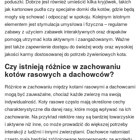
poduszki. Dobrze jest również umieścić kilka kryjówek, takich
jak kartonowe pudła czy specjalne domki dla kotów, gdzie będą
mogły się schować i odpocząć w spokoju. Kolejnym istotnym
elementem jest stymulacja umysłowa i fizyczna – regularne
zabawy z użyciem zabawek interaktywnych oraz drapaków
pomogą utrzymać kota aktywnym i zaangażowanym. Ważne
jest także zapewnienie dostępu do świeżej wody oraz wysokiej
jakości karmy dostosowanej do potrzeb żywieniowych kota.
Czy istnieją różnice w zachowaniu
kotów rasowych a dachowców?
Różnice w zachowaniu między kotami rasowymi a dachowcami
mogą być zauważalne, chociaż każde zwierzę ma swoją
indywidualność. Koty rasowe często mają określone cechy
charakterystyczne dla danej rasy, które mogą wpływać na ich
zachowanie. Na przykład niektóre rasy są bardziej towarzyskie
i aktywne niż inne, co może prowadzić do większej potrzeby
interakcji z ludźmi i innymi zwierzętami. Dachowce natomiast
często mają bardziej zróżnicowane temperamenty ze względu