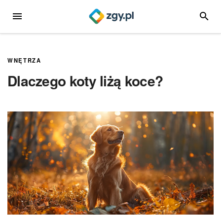
Przejdź
MENU
SZUKA
do
treści
WNĘTRZA
Dlaczego koty liżą koce?