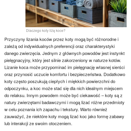
Dlaczego koty liżą koce?
Przyczyny lizania koców przez koty mogą być różnorodne i
zależą od indywidualnych preferencji oraz charakterystyki
danego zwierzęcia. Jednym z głównych powodów jest instynkt
pielęgnacyjny, który jest silnie zakorzeniony w naturze kotów.
Lizanie koca może przypominać im pielęgnację własnej sierści
oraz przynosić uczucie komfortu i bezpieczeństwa. Dodatkowo
koty często poszukują ciepłych i miękkich powierzchni do
odpoczynku, a koc może stać się dla nich idealnym miejscem
do relaksu. Innym powodem może być ciekawość – koty są z
natury zwierzętami badawczymi i mogą lizać różne przedmioty
w celu poznania ich zapachu i tekstury. Warto również
zauważyć, że niektóre koty mogą lizać koc jako formę zabawy
lub interakcji ze swoim otoczeniem.