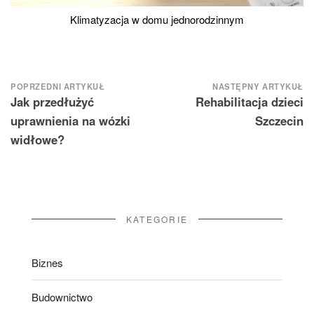
Klimatyzacja w domu jednorodzinnym
Nawigacja
POPRZEDNI ARTYKUŁ
NASTĘPNY ARTYKUŁ
Jak przedłużyć
Rehabilitacja dzieci
wpisu
uprawnienia na wózki
Szczecin
widłowe?
KATEGORIE
Biznes
Budownictwo