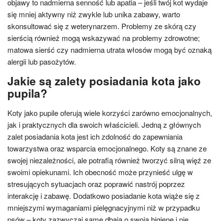
objawy to nadmierna senność lub apatia – jeśli twój kot wydaje
się mniej aktywny niż zwykle lub unika zabawy, warto
skonsultować się z weterynarzem. Problemy ze skórą czy
sierścią również mogą wskazywać na problemy zdrowotne;
matowa sierść czy nadmierna utrata włosów mogą być oznaką
alergii lub pasożytów.
Jakie są zalety posiadania kota jako
pupila?
Koty jako pupile oferują wiele korzyści zarówno emocjonalnych,
jak i praktycznych dla swoich właścicieli. Jedną z głównych
zalet posiadania kota jest ich zdolność do zapewniania
towarzystwa oraz wsparcia emocjonalnego. Koty są znane ze
swojej niezależności, ale potrafią również tworzyć silną więź ze
swoimi opiekunami. Ich obecność może przynieść ulgę w
stresujących sytuacjach oraz poprawić nastrój poprzez
interakcję i zabawę. Dodatkowo posiadanie kota wiąże się z
mniejszymi wymaganiami pielęgnacyjnymi niż w przypadku
psów – koty zazwyczaj same dbają o swoją higienę i nie