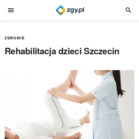
Przejdź
MENU
SZUKA
do
treści
ZDROWIE
Rehabilitacja dzieci Szczecin