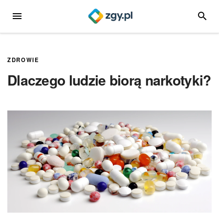
Przejdź
MENU
SZUKA
do
treści
ZDROWIE
Dlaczego ludzie biorą narkotyki?