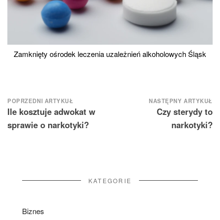
Zamknięty ośrodek leczenia uzależnień alkoholowych Śląsk
Nawigacja
POPRZEDNI ARTYKUŁ
NASTĘPNY ARTYKUŁ
Ile kosztuje adwokat w
Czy sterydy to
wpisu
sprawie o narkotyki?
narkotyki?
KATEGORIE
Biznes