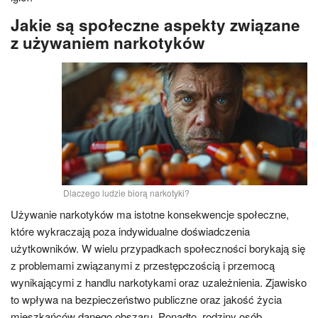
Jakie są społeczne aspekty związane
z używaniem narkotyków
Dlaczego ludzie biorą narkotyki?
Używanie narkotyków ma istotne konsekwencje społeczne,
które wykraczają poza indywidualne doświadczenia
użytkowników. W wielu przypadkach społeczności borykają się
z problemami związanymi z przestępczością i przemocą
wynikającymi z handlu narkotykami oraz uzależnienia. Zjawisko
to wpływa na bezpieczeństwo publiczne oraz jakość życia
mieszkańców danego obszaru. Ponadto, rodziny osób