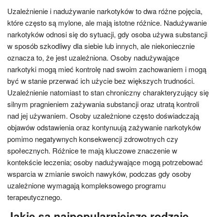
Uzależnienie i nadużywanie narkotyków to dwa różne pojęcia,
które często są mylone, ale mają istotne różnice. Nadużywanie
narkotyków odnosi się do sytuacji, gdy osoba używa substancji
w sposób szkodliwy dla siebie lub innych, ale niekoniecznie
oznacza to, że jest uzależniona. Osoby nadużywające
narkotyki mogą mieć kontrolę nad swoim zachowaniem i mogą
być w stanie przerwać ich użycie bez większych trudności.
Uzależnienie natomiast to stan chroniczny charakteryzujący się
silnym pragnieniem zażywania substancji oraz utratą kontroli
nad jej używaniem. Osoby uzależnione często doświadczają
objawów odstawienia oraz kontynuują zażywanie narkotyków
pomimo negatywnych konsekwencji zdrowotnych czy
społecznych. Różnice te mają kluczowe znaczenie w
kontekście leczenia; osoby nadużywające mogą potrzebować
wsparcia w zmianie swoich nawyków, podczas gdy osoby
uzależnione wymagają kompleksowego programu
terapeutycznego.
Jakie są najpopularniejsze rodzaje