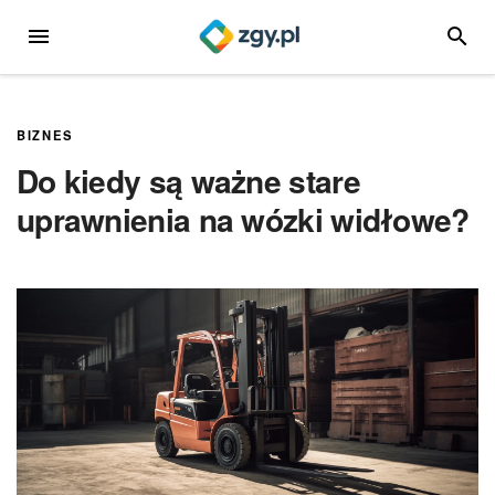
Przejdź
MENU
SZUKA
do
treści
BIZNES
Do kiedy są ważne stare
uprawnienia na wózki widłowe?