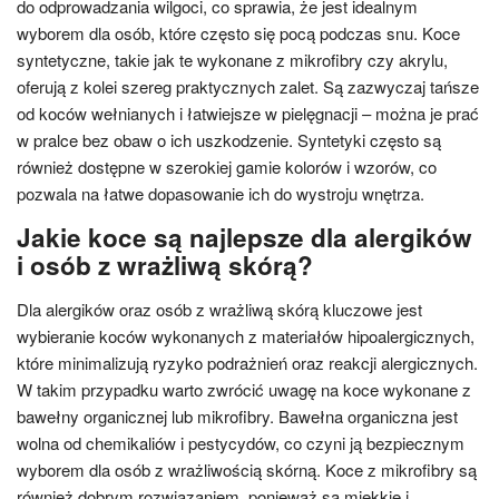
do odprowadzania wilgoci, co sprawia, że jest idealnym
wyborem dla osób, które często się pocą podczas snu. Koce
syntetyczne, takie jak te wykonane z mikrofibry czy akrylu,
oferują z kolei szereg praktycznych zalet. Są zazwyczaj tańsze
od koców wełnianych i łatwiejsze w pielęgnacji – można je prać
w pralce bez obaw o ich uszkodzenie. Syntetyki często są
również dostępne w szerokiej gamie kolorów i wzorów, co
pozwala na łatwe dopasowanie ich do wystroju wnętrza.
Jakie koce są najlepsze dla alergików
i osób z wrażliwą skórą?
Dla alergików oraz osób z wrażliwą skórą kluczowe jest
wybieranie koców wykonanych z materiałów hipoalergicznych,
które minimalizują ryzyko podrażnień oraz reakcji alergicznych.
W takim przypadku warto zwrócić uwagę na koce wykonane z
bawełny organicznej lub mikrofibry. Bawełna organiczna jest
wolna od chemikaliów i pestycydów, co czyni ją bezpiecznym
wyborem dla osób z wrażliwością skórną. Koce z mikrofibry są
również dobrym rozwiązaniem, ponieważ są miękkie i