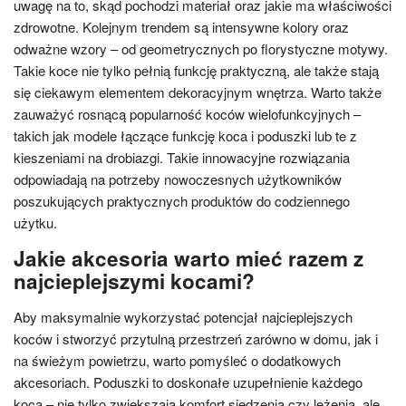
uwagę na to, skąd pochodzi materiał oraz jakie ma właściwości
zdrowotne. Kolejnym trendem są intensywne kolory oraz
odważne wzory – od geometrycznych po florystyczne motywy.
Takie koce nie tylko pełnią funkcję praktyczną, ale także stają
się ciekawym elementem dekoracyjnym wnętrza. Warto także
zauważyć rosnącą popularność koców wielofunkcyjnych –
takich jak modele łączące funkcję koca i poduszki lub te z
kieszeniami na drobiazgi. Takie innowacyjne rozwiązania
odpowiadają na potrzeby nowoczesnych użytkowników
poszukujących praktycznych produktów do codziennego
użytku.
Jakie akcesoria warto mieć razem z
najcieplejszymi kocami?
Aby maksymalnie wykorzystać potencjał najcieplejszych
koców i stworzyć przytulną przestrzeń zarówno w domu, jak i
na świeżym powietrzu, warto pomyśleć o dodatkowych
akcesoriach. Poduszki to doskonałe uzupełnienie każdego
koca – nie tylko zwiększają komfort siedzenia czy leżenia, ale