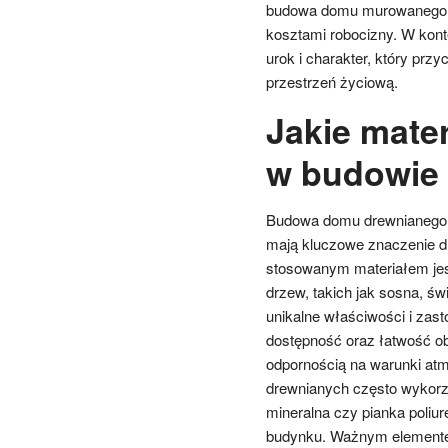
budowa domu murowanego z
kosztami robocizny. W kont
urok i charakter, który pr
przestrzeń życiową.
Jakie mate
w budowie
Budowa domu drewnianego w
mają kluczowe znaczenie dla 
stosowanym materiałem jes
drzew, takich jak sosna, ś
unikalne właściwości i zas
dostępność oraz łatwość o
odpornością na warunki at
drewnianych często wykorzys
mineralna czy pianka poliu
budynku. Ważnym elementem