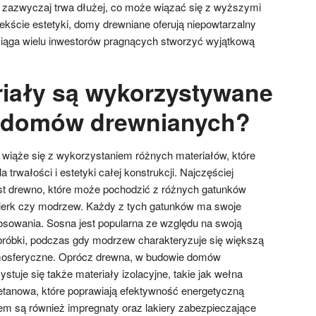
azwyczaj trwa dłużej, co może wiązać się z wyższymi
ekście estetyki, domy drewniane oferują niepowtarzalny
zyciąga wielu inwestorów pragnących stworzyć wyjątkową
riały są wykorzystywane
 domów drewnianych?
iąże się z wykorzystaniem różnych materiałów, które
trwałości i estetyki całej konstrukcji. Najczęściej
t drewno, które może pochodzić z różnych gatunków
wierk czy modrzew. Każdy z tych gatunków ma swoje
tosowania. Sosna jest popularna ze względu na swoją
bróbki, podczas gdy modrzew charakteryzuje się większą
mosferyczne. Oprócz drewna, w budowie domów
tuje się także materiały izolacyjne, takie jak wełna
retanowa, które poprawiają efektywność energetyczną
 są również impregnaty oraz lakiery zabezpieczające