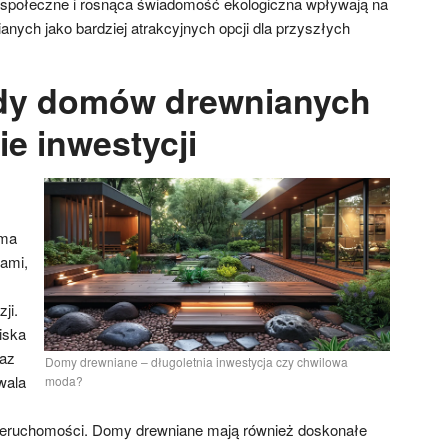
e społeczne i rosnąca świadomość ekologiczna wpływają na
nych jako bardziej atrakcyjnych opcji dla przyszłych
ady domów drewnianych
e inwestycji
oma
ami,
ji.
iska
raz
Domy drewniane – długoletnia inwestycja czy chwilowa
wala
moda?
ieruchomości. Domy drewniane mają również doskonałe