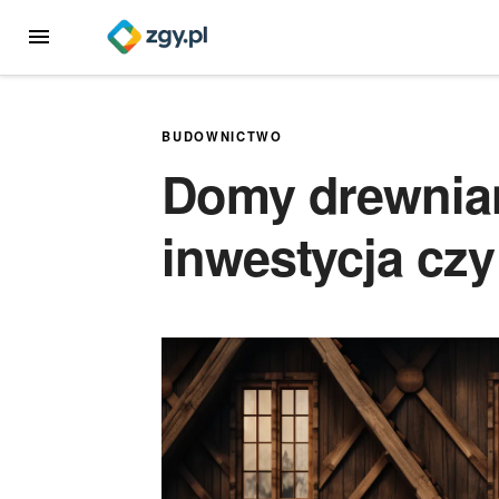
Przejdź
MENU
do
treści
BUDOWNICTWO
Domy drewnian
inwestycja cz