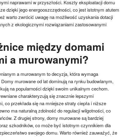
nymi naprawami w przyszłości. Koszty eksploatacji domu
e dzięki jego energooszczędności, co jest istotnym atutem
ież warto zwrócić uwagę na możliwość uzyskania dotacji
anych z ekologicznymi rozwiązaniami zastosowanymi
óżnice między domami
mi a murowanymi?
nianym a murowanym to decyzja, która wymaga
. Domy murowane od lat dominują na rynku budowlanym,
kują na popularności dzięki swoim unikalnym cechom.
ewniane charakteryzują się znacznie lepszymi
, co przekłada się na mniejsze straty ciepła i niższe
wno ma naturalną zdolność do regulacji wilgotności, co
ńców. Z drugiej strony, domy murowane są bardziej
 oraz szkodników, co może być istotnym czynnikiem dla
ezpieczeństwo swojego domu. Warto również zauważyć, że