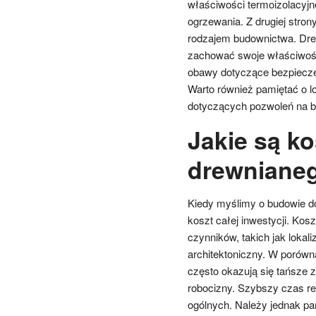
właściwości termoizolacyjn
ogrzewania. Z drugiej stron
rodzajem budownictwa. Dre
zachować swoje właściwości
obawy dotyczące bezpiecze
Warto również pamiętać o 
dotyczących pozwoleń na bu
Jakie są k
drewniane
Kiedy myślimy o budowie d
koszt całej inwestycji. Kos
czynników, takich jak lokali
architektoniczny. W porów
często okazują się tańsze 
robocizny. Szybszy czas re
ogólnych. Należy jednak p