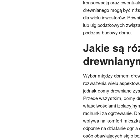
konserwacją oraz ewentual
drewnianego mogą być niższ
dla wielu inwestorów. Równ
lub ulg podatkowych związ
podczas budowy domu.
Jakie są r
drewniany
Wybór między domem drew
rozważenia wielu aspektów
jednak domy drewniane zys
Przede wszystkim, domy dr
właściwościami izolacyjnymi
rachunki za ogrzewanie. Dre
wpływa na komfort mieszka
odporne na działanie ognia
osób obawiających się o b