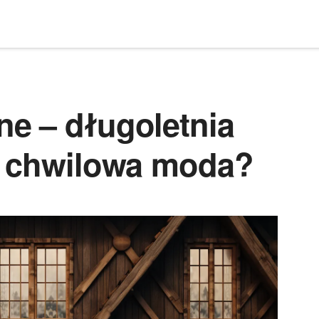
e – długoletnia
y chwilowa moda?