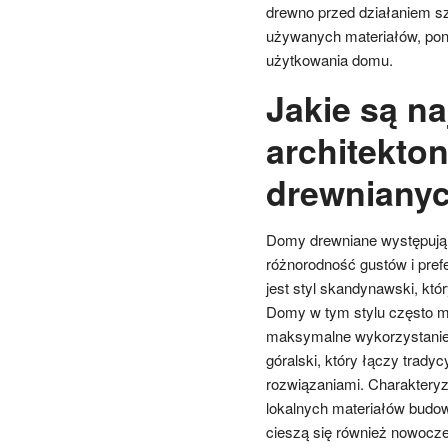
drewno przed działaniem sz
używanych materiałów, pon
użytkowania domu.
Jakie są na
architekto
drewniany
Domy drewniane występują w
różnorodność gustów i pref
jest styl skandynawski, któ
Domy w tym stylu często ma
maksymalne wykorzystanie n
góralski, który łączy trady
rozwiązaniami. Charaktery
lokalnych materiałów budow
cieszą się również nowoczes