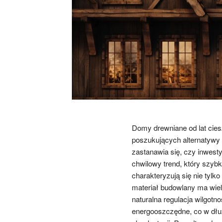
Domy drewniane od lat cie
poszukujących alternatywy
zastanawia się, czy inwest
chwilowy trend, który szyb
charakteryzują się nie tylk
materiał budowlany ma wiele
naturalna regulacja wilgot
energooszczędne, co w dłuż