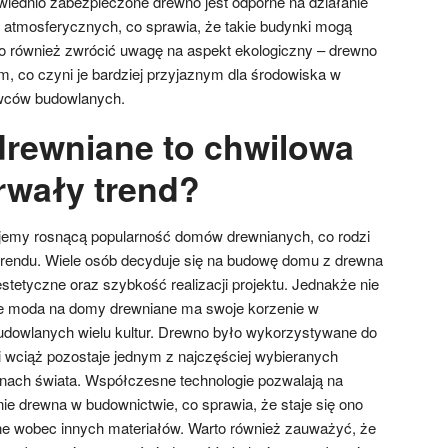
owiednio zabezpieczone drewno jest odporne na działanie
atmosferycznych, co sprawia, że takie budynki mogą
rto również zwrócić uwagę na aspekt ekologiczny – drewno
m, co czyni je bardziej przyjaznym dla środowiska w
owców budowlanych.
rewniane to chwilowa
rwały trend?
ujemy rosnącą popularność domów drewnianych, co rodzi
o trendu. Wiele osób decyduje się na budowę domu z drewna
stetyczne oraz szybkość realizacji projektu. Jednakże nie
e moda na domy drewniane ma swoje korzenie w
udowlanych wielu kultur. Drewno było wykorzystywane do
wciąż pozostaje jednym z najczęściej wybieranych
nach świata. Współczesne technologie pozwalają na
ie drewna w budownictwie, co sprawia, że staje się ono
ne wobec innych materiałów. Warto również zauważyć, że