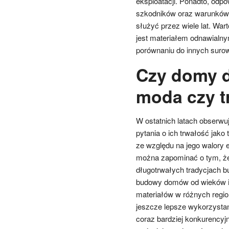
eksploatacji. Ponadto, odp
szkodników oraz warunków 
służyć przez wiele lat. Wa
jest materiałem odnawialny
porównaniu do innych sur
Czy domy d
moda czy t
W ostatnich latach obserw
pytania o ich trwałość jak
ze względu na jego walory e
można zapominać o tym, ż
długotrwałych tradycjach b
budowy domów od wieków i 
materiałów w różnych regio
jeszcze lepsze wykorzystan
coraz bardziej konkurencyj