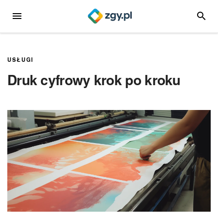
Przejdź
MENU
SZUKA
do
treści
USŁUGI
Druk cyfrowy krok po kroku