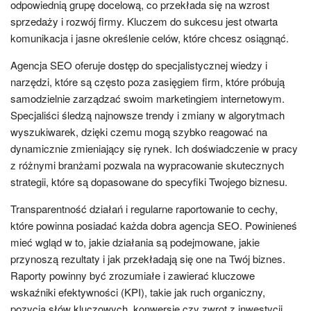
odpowiednią grupę docelową, co przekłada się na wzrost
sprzedaży i rozwój firmy. Kluczem do sukcesu jest otwarta
komunikacja i jasne określenie celów, które chcesz osiągnąć.
Agencja SEO oferuje dostęp do specjalistycznej wiedzy i
narzędzi, które są często poza zasięgiem firm, które próbują
samodzielnie zarządzać swoim marketingiem internetowym.
Specjaliści śledzą najnowsze trendy i zmiany w algorytmach
wyszukiwarek, dzięki czemu mogą szybko reagować na
dynamicznie zmieniający się rynek. Ich doświadczenie w pracy
z różnymi branżami pozwala na wypracowanie skutecznych
strategii, które są dopasowane do specyfiki Twojego biznesu.
Transparentność działań i regularne raportowanie to cechy,
które powinna posiadać każda dobra agencja SEO. Powinieneś
mieć wgląd w to, jakie działania są podejmowane, jakie
przynoszą rezultaty i jak przekładają się one na Twój biznes.
Raporty powinny być zrozumiałe i zawierać kluczowe
wskaźniki efektywności (KPI), takie jak ruch organiczny,
pozycja słów kluczowych, konwersje czy zwrot z inwestycji