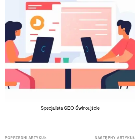
Specjalista SEO Świnoujście
Nawigacja
POPRZEDNI ARTYKUŁ
NASTĘPNY ARTYKUŁ