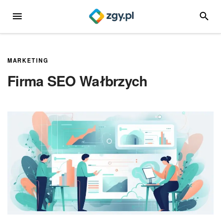
Przejdź
MENU
SZUKA
do
treści
MARKETING
Firma SEO Wałbrzych