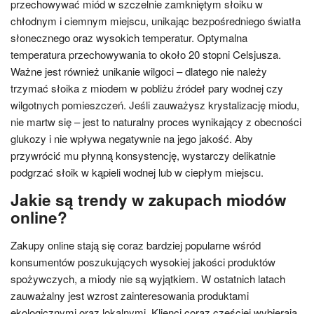
przechowywać miód w szczelnie zamkniętym słoiku w
chłodnym i ciemnym miejscu, unikając bezpośredniego światła
słonecznego oraz wysokich temperatur. Optymalna
temperatura przechowywania to około 20 stopni Celsjusza.
Ważne jest również unikanie wilgoci – dlatego nie należy
trzymać słoika z miodem w pobliżu źródeł pary wodnej czy
wilgotnych pomieszczeń. Jeśli zauważysz krystalizację miodu,
nie martw się – jest to naturalny proces wynikający z obecności
glukozy i nie wpływa negatywnie na jego jakość. Aby
przywrócić mu płynną konsystencję, wystarczy delikatnie
podgrzać słoik w kąpieli wodnej lub w ciepłym miejscu.
Jakie są trendy w zakupach miodów
online?
Zakupy online stają się coraz bardziej popularne wśród
konsumentów poszukujących wysokiej jakości produktów
spożywczych, a miody nie są wyjątkiem. W ostatnich latach
zauważalny jest wzrost zainteresowania produktami
ekologicznymi oraz lokalnymi. Klienci coraz częściej wybierają