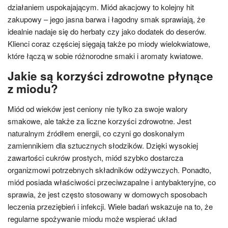
działaniem uspokajającym. Miód akacjowy to kolejny hit
zakupowy – jego jasna barwa i łagodny smak sprawiają, że
idealnie nadaje się do herbaty czy jako dodatek do deserów.
Klienci coraz częściej sięgają także po miody wielokwiatowe,
które łączą w sobie różnorodne smaki i aromaty kwiatowe.
Jakie są korzyści zdrowotne płynące
z miodu?
Miód od wieków jest ceniony nie tylko za swoje walory
smakowe, ale także za liczne korzyści zdrowotne. Jest
naturalnym źródłem energii, co czyni go doskonałym
zamiennikiem dla sztucznych słodzików. Dzięki wysokiej
zawartości cukrów prostych, miód szybko dostarcza
organizmowi potrzebnych składników odżywczych. Ponadto,
miód posiada właściwości przeciwzapalne i antybakteryjne, co
sprawia, że jest często stosowany w domowych sposobach
leczenia przeziębień i infekcji. Wiele badań wskazuje na to, że
regularne spożywanie miodu może wspierać układ