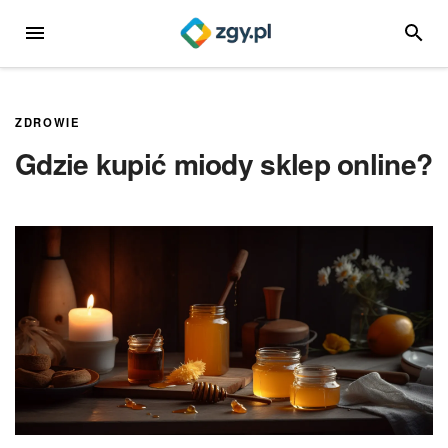
Przejdź
MENU
SZUKA
do
treści
ZDROWIE
Gdzie kupić miody sklep online?