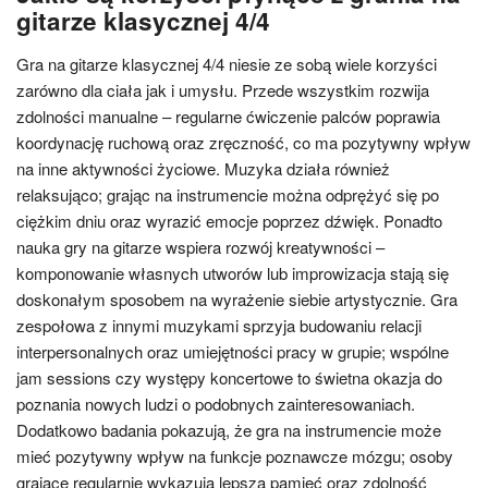
gitarze klasycznej 4/4
Gra na gitarze klasycznej 4/4 niesie ze sobą wiele korzyści
zarówno dla ciała jak i umysłu. Przede wszystkim rozwija
zdolności manualne – regularne ćwiczenie palców poprawia
koordynację ruchową oraz zręczność, co ma pozytywny wpływ
na inne aktywności życiowe. Muzyka działa również
relaksująco; grając na instrumencie można odprężyć się po
ciężkim dniu oraz wyrazić emocje poprzez dźwięk. Ponadto
nauka gry na gitarze wspiera rozwój kreatywności –
komponowanie własnych utworów lub improwizacja stają się
doskonałym sposobem na wyrażenie siebie artystycznie. Gra
zespołowa z innymi muzykami sprzyja budowaniu relacji
interpersonalnych oraz umiejętności pracy w grupie; wspólne
jam sessions czy występy koncertowe to świetna okazja do
poznania nowych ludzi o podobnych zainteresowaniach.
Dodatkowo badania pokazują, że gra na instrumencie może
mieć pozytywny wpływ na funkcje poznawcze mózgu; osoby
grające regularnie wykazują lepszą pamięć oraz zdolność