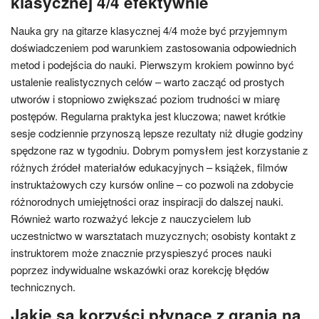
klasycznej 4/4 efektywnie
Nauka gry na gitarze klasycznej 4/4 może być przyjemnym
doświadczeniem pod warunkiem zastosowania odpowiednich
metod i podejścia do nauki. Pierwszym krokiem powinno być
ustalenie realistycznych celów – warto zacząć od prostych
utworów i stopniowo zwiększać poziom trudności w miarę
postępów. Regularna praktyka jest kluczowa; nawet krótkie
sesje codziennie przynoszą lepsze rezultaty niż długie godziny
spędzone raz w tygodniu. Dobrym pomysłem jest korzystanie z
różnych źródeł materiałów edukacyjnych – książek, filmów
instruktażowych czy kursów online – co pozwoli na zdobycie
różnorodnych umiejętności oraz inspiracji do dalszej nauki.
Również warto rozważyć lekcje z nauczycielem lub
uczestnictwo w warsztatach muzycznych; osobisty kontakt z
instruktorem może znacznie przyspieszyć proces nauki
poprzez indywidualne wskazówki oraz korekcję błędów
technicznych.
Jakie są korzyści płynące z grania na