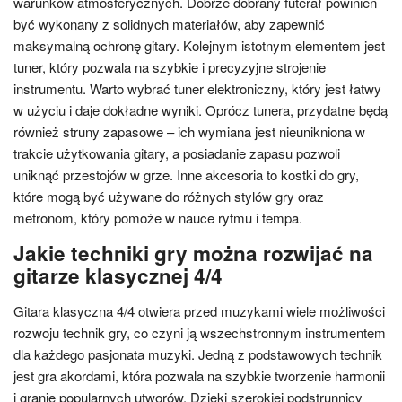
warunków atmosferycznych. Dobrze dobrany futerał powinien
być wykonany z solidnych materiałów, aby zapewnić
maksymalną ochronę gitary. Kolejnym istotnym elementem jest
tuner, który pozwala na szybkie i precyzyjne strojenie
instrumentu. Warto wybrać tuner elektroniczny, który jest łatwy
w użyciu i daje dokładne wyniki. Oprócz tunera, przydatne będą
również struny zapasowe – ich wymiana jest nieunikniona w
trakcie użytkowania gitary, a posiadanie zapasu pozwoli
uniknąć przestojów w grze. Inne akcesoria to kostki do gry,
które mogą być używane do różnych stylów gry oraz
metronom, który pomoże w nauce rytmu i tempa.
Jakie techniki gry można rozwijać na
gitarze klasycznej 4/4
Gitara klasyczna 4/4 otwiera przed muzykami wiele możliwości
rozwoju technik gry, co czyni ją wszechstronnym instrumentem
dla każdego pasjonata muzyki. Jedną z podstawowych technik
jest gra akordami, która pozwala na szybkie tworzenie harmonii
i granie popularnych utworów. Dzięki szerokiej podstrunnicy