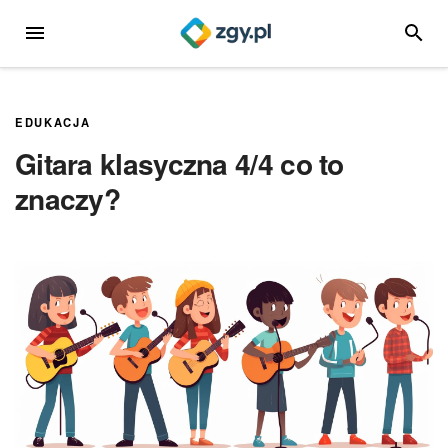
Przejdź
MENU
SZUKA
do
treści
EDUKACJA
Gitara klasyczna 4/4 co to
znaczy?