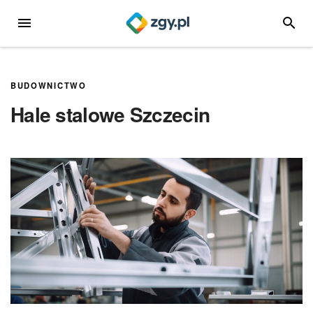
Przejdź
MENU
SZUKA
do
treści
BUDOWNICTWO
Hale stalowe Szczecin