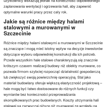
użytkownicy wskazują jednak na konieczność odpowiedniego
zaplanowania wentylacji i ogrzewania hali, aby zapewnić
optymalne warunki pracy przez cały rok.
Jakie są różnice między halami
stalowymi a murowanymi w
Szczecinie
Różnice między halami stalowymi a murowanymi w Szczecinie
są znaczące i mogą mieć istotny wpływ na decyzje inwestorów
dotyczące wyboru odpowiedniej konstrukcji dla ich potrzeb.
Przede wszystkim hale stalowe charakteryzują się znacznie
krótszym czasem realizacji budowy niż obiekty murowane, co
pozwala firmom szybciej rozpocząć działalność gospodarczą
lub zwiększyć swoją powierzchnię operacyjną. Stal jako
materiał budowlany oferuje większą elastyczność projektową –
hale mogą być łatwo dostosowane do różnych funkcji czy
wymiarów bez konieczności przeprowadzania
skomplikowanych prac budowlanych. Koszty utrzymania hali
stalowej są zazwyczaj niższe niż murowanej ze względu na