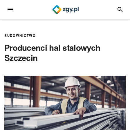
Przejdź
MENU
SZUKA
do
treści
BUDOWNICTWO
Producenci hal stalowych
Szczecin