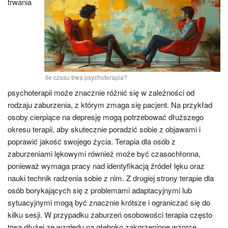
trwania
Ile czasu trwa psychoterapia?
psychoterapii może znacznie różnić się w zależności od
rodzaju zaburzenia, z którym zmaga się pacjent. Na przykład
osoby cierpiące na depresję mogą potrzebować dłuższego
okresu terapii, aby skutecznie poradzić sobie z objawami i
poprawić jakość swojego życia. Terapia dla osób z
zaburzeniami lękowymi również może być czasochłonna,
ponieważ wymaga pracy nad identyfikacją źródeł lęku oraz
nauki technik radzenia sobie z nim. Z drugiej strony terapie dla
osób borykających się z problemami adaptacyjnymi lub
sytuacyjnymi mogą być znacznie krótsze i ograniczać się do
kilku sesji. W przypadku zaburzeń osobowości terapia często
trwa dłużej ze względu na głęboko zakorzenione wzorce