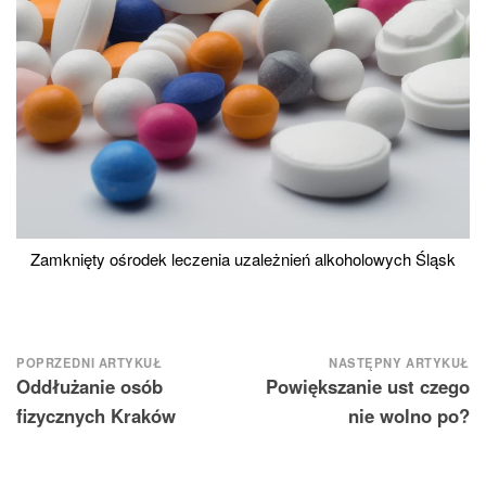
Zamknięty ośrodek leczenia uzależnień alkoholowych Śląsk
Nawigacja
POPRZEDNI ARTYKUŁ
NASTĘPNY ARTYKUŁ
Oddłużanie osób
Powiększanie ust czego
wpisu
fizycznych Kraków
nie wolno po?