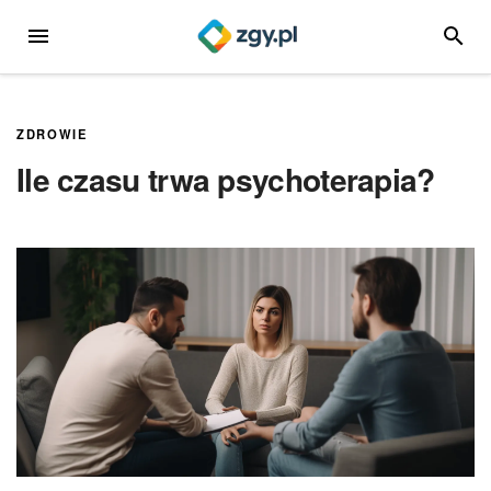
Przejdź
MENU
SZUKA
do
treści
ZDROWIE
Ile czasu trwa psychoterapia?