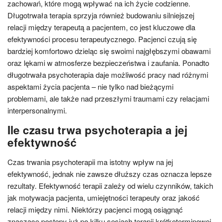
zachowań, które mogą wpływać na ich życie codzienne.
Długotrwała terapia sprzyja również budowaniu silniejszej
relacji między terapeutą a pacjentem, co jest kluczowe dla
efektywności procesu terapeutycznego. Pacjenci czują się
bardziej komfortowo dzieląc się swoimi najgłębszymi obawami
oraz lękami w atmosferze bezpieczeństwa i zaufania. Ponadto
długotrwała psychoterapia daje możliwość pracy nad różnymi
aspektami życia pacjenta – nie tylko nad bieżącymi
problemami, ale także nad przeszłymi traumami czy relacjami
interpersonalnymi.
Ile czasu trwa psychoterapia a jej
efektywność
Czas trwania psychoterapii ma istotny wpływ na jej
efektywność, jednak nie zawsze dłuższy czas oznacza lepsze
rezultaty. Efektywność terapii zależy od wielu czynników, takich
jak motywacja pacjenta, umiejętności terapeuty oraz jakość
relacji między nimi. Niektórzy pacjenci mogą osiągnąć
znaczące postępy już po kilku sesjach terapii krótkoterminowej,