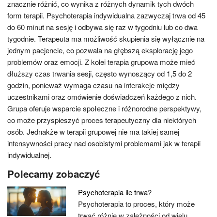
znacznie różnić, co wynika z różnych dynamik tych dwóch
form terapii. Psychoterapia indywidualna zazwyczaj trwa od 45
do 60 minut na sesję i odbywa się raz w tygodniu lub co dwa
tygodnie. Terapeuta ma możliwość skupienia się wyłącznie na
jednym pacjencie, co pozwala na głębszą eksplorację jego
problemów oraz emocji. Z kolei terapia grupowa może mieć
dłuższy czas trwania sesji, często wynoszący od 1,5 do 2
godzin, ponieważ wymaga czasu na interakcje między
uczestnikami oraz omówienie doświadczeń każdego z nich.
Grupa oferuje wsparcie społeczne i różnorodne perspektywy,
co może przyspieszyć proces terapeutyczny dla niektórych
osób. Jednakże w terapii grupowej nie ma takiej samej
intensywności pracy nad osobistymi problemami jak w terapii
indywidualnej.
Polecamy zobaczyć
Psychoterapia ile trwa?
Psychoterapia to proces, który może
trwać różnie w zależności od wielu