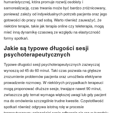
humanistycznej, która promuje rozwój osobisty i
samorealizację, czas trwania może być bardzo zróżnicowany,
ponieważ zależy od indywidualnych potrzeb pacjenta oraz jego
gotowości do pracy nad sobą. Warto również zauważyć, że
niektóre terapie, takie jak terapia online czy teleterapia, mogą
mieć inną dynamikę czasową ze względu na elastyczność
formy spotkań.
Jakie są typowe długości sesji
psychoterapeutycznych
Typowe długości sesji psychoterapeutycznych zazwyczaj
wynoszą od 45 do 60 minut. Taki czas pozwala na głębsze
zrozumienie problemów pacjenta oraz umożliwia efektywne
prowadzenie rozmowy. W niektórych przypadkach terapeuci
mogą proponować dłuższe sesje, trwające nawet 90 minut,
zwłaszcza gdy temat wymaga większej uwagi lub gdy pacjent
ma do omówienia szczególnie trudne kwestie. Częstotliwość
spotkań również odgrywa istotną rolę w procesie
terapeutycznym; najczęściej sesje odbywają się raz w tygodniu,