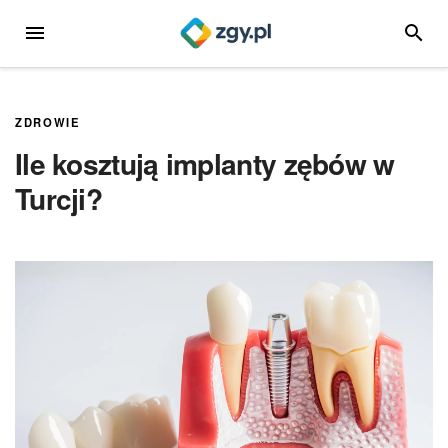
Przejdź
MENU
SZUKA
do
treści
ZDROWIE
Ile kosztują implanty zębów w
Turcji?