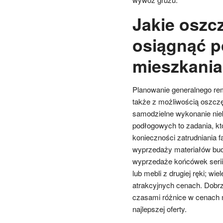
Jakie oszc
osiągnąć 
mieszkania
Planowanie generalnego rem
także z możliwością oszcz
samodzielne wykonanie niek
podłogowych to zadania, k
konieczności zatrudniania 
wyprzedaży materiałów budo
wyprzedaże końcówek seri
lub mebli z drugiej ręki; w
atrakcyjnych cenach. Dobr
czasami różnice w cenach m
najlepszej oferty.