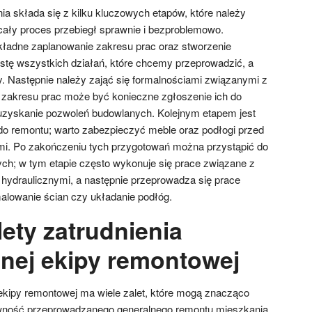
a składa się z kilku kluczowych etapów, które należy
cały proces przebiegł sprawnie i bezproblemowo.
kładne zaplanowanie zakresu prac oraz stworzenie
istę wszystkich działań, które chcemy przeprowadzić, a
. Następnie należy zająć się formalnościami związanymi z
 zakresu prac może być konieczne zgłoszenie ich do
b uzyskanie pozwoleń budowlanych. Kolejnym etapem jest
o remontu; warto zabezpieczyć meble oraz podłogi przed
i. Po zakończeniu tych przygotowań można przystąpić do
ch; w tym etapie często wykonuje się prace związane z
i hydraulicznymi, a następnie przeprowadza się prace
alowanie ścian czy układanie podłóg.
lety zatrudnienia
lnej ekipy remontowej
 ekipy remontowej ma wiele zalet, które mogą znacząco
ywność przeprowadzanego generalnego remontu mieszkania.