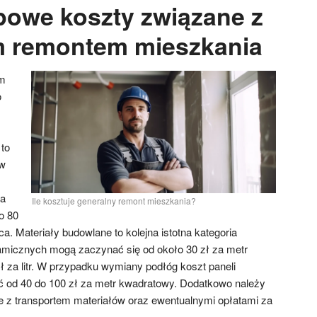
ypowe koszty związane z
m remontem mieszkania
ym
o
to
ów
ia
Ile kosztuje generalny remont mieszkania?
o 80
a. Materiały budowlane to kolejna istotna kategoria
amicznych mogą zaczynać się od około 30 zł za metr
ł za litr. W przypadku wymiany podłóg koszt paneli
od 40 do 100 zł za metr kwadratowy. Dodatkowo należy
 z transportem materiałów oraz ewentualnymi opłatami za