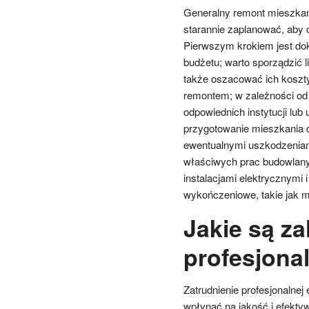
Generalny remont mieszkani
starannie zaplanować, aby 
Pierwszym krokiem jest do
budżetu; warto sporządzić l
także oszacować ich koszty
remontem; w zależności od
odpowiednich instytucji lu
przygotowanie mieszkania d
ewentualnymi uszkodzeniam
właściwych prac budowlany
instalacjami elektrycznymi 
wykończeniowe, takie jak m
Jakie są za
profesjona
Zatrudnienie profesjonalnej
wpłynąć na jakość i efekt