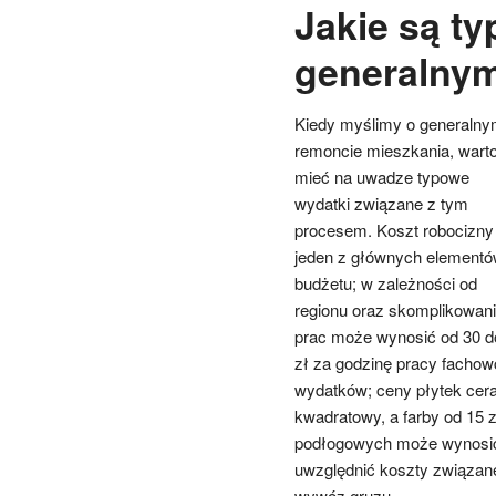
Jakie są t
generalny
Kiedy myślimy o generaln
remoncie mieszkania, wart
mieć na uwadze typowe
wydatki związane z tym
procesem. Koszt robocizny 
jeden z głównych element
budżetu; w zależności od
regionu oraz skomplikowan
prac może wynosić od 30 d
zł za godzinę pracy fachowc
wydatków; ceny płytek cer
kwadratowy, a farby od 15 z
podłogowych może wynosić 
uwzględnić koszty związane
wywóz gruzu.