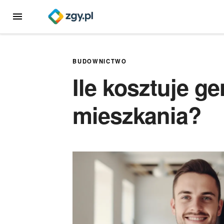
Przejdź
MENU
do
treści
BUDOWNICTWO
Ile kosztuje g
mieszkania?