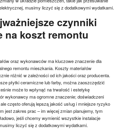
 zmiany w układzie pomieszczeń, takie jak przesuwanie
 elektrycznej, musimy liczyć się z dodatkowymi wydatkami.
jważniejsze czynniki
 na koszt remontu
iałów oraz wykonawców ma kluczowe znaczenie dla
alnego remontu mieszkania. Koszty materiałów
nie różnić w zależności od ich jakości oraz producenta.
ńsze płytki ceramiczne lub farby, można zaoszczędzić
ześnie może to wpłynąć na trwałość i estetykę
ór wykonawcy ma ogromne znaczenie; doświadczeni
le często oferują lepszą jakość usług i mniejsze ryzyko
m jest zakres prac – im więcej zmian planujemy, tym
adowo, jeśli chcemy wymienić wszystkie instalacje
, musimy liczyć się z dodatkowymi wydatkami.