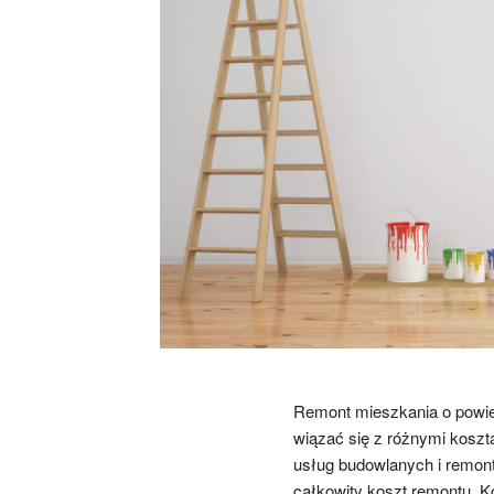
Remont mieszkania o powie
wiązać się z różnymi koszt
usług budowlanych i remo
całkowity koszt remontu. Ko