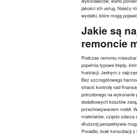
wykonawców; warto porównać
jakości ich usług. Należy 
wydatki, które mogą pojawić 
Jakie są na
remoncie m
Podczas remontu mieszkani
popełnia typowe błędy, któ
frustracji. Jednym z najczę
Bez szczegółowego harmon
stracić kontrolę nad finan
potrzebnego na wykonanie 
dodatkowych kosztów zwi
przechowywaniem mebli. Wa
materiałów; często zdarza s
dłuższej perspektywie mog
Ponadto, brak konsultacji 