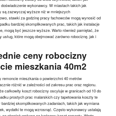
raz doświadczenie wykonawcy. W miastach takich jak
 są zazwyczaj wyższe niż w mniejszych
owo, stawki za godzinę pracy fachowców mogą wynosić od
padku bardziej skomplikowanych prac, takich jak instalacje
ne, mogą być jeszcze wyższe. Warto również pamiętać, że
ety usług, które mogą obejmować zarówno robociznę, jak i
rednie ceny robocizny
cie mieszkania 40m2
y remoncie mieszkania o powierzchni 40 metrów
znie różnić w zależności od zakresu prac oraz regionu.
e całkowity koszt robocizny oscyluje w granicach od 10 do
padku prostych prac malarskich czy tapetowania koszty te
y bardziej skomplikowanych zadaniach, takich jak wymiana
łytek, wydatki te mogą wzrosnąć. Często wykonawcy ustalają
, co również wpływa na końcowy koszt remontu. Warto