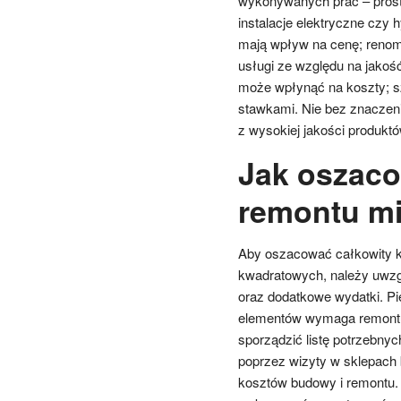
wykonywanych prac – prost
instalacje elektryczne czy
mają wpływ na cenę; renom
usługi ze względu na jakość
może wpłynąć na koszty; sz
stawkami. Nie bez znaczeni
z wysokiej jakości produktó
Jak oszaco
remontu m
Aby oszacować całkowity k
kwadratowych, należy uwzgl
oraz dodatkowe wydatki. Pi
elementów wymaga remontu,
sporządzić listę potrzebnyc
poprzez wizyty w sklepach 
kosztów budowy i remontu. 