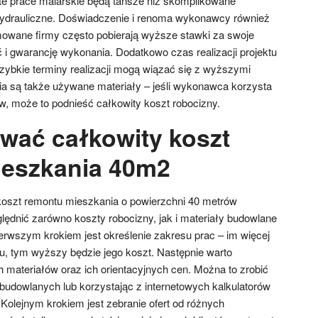
e prace malarskie będą tańsze niż skomplikowane
 hydrauliczne. Doświadczenie i renoma wykonawcy również
owane firmy często pobierają wyższe stawki za swoje
 i gwarancję wykonania. Dodatkowo czas realizacji projektu
ybkie terminy realizacji mogą wiązać się z wyższymi
a są także używane materiały – jeśli wykonawca korzysta
w, może to podnieść całkowity koszt robocizny.
wać całkowity koszt
ieszkania 40m2
oszt remontu mieszkania o powierzchni 40 metrów
ędnić zarówno koszty robocizny, jak i materiały budowlane
erwszym krokiem jest określenie zakresu prac – im więcej
 tym wyższy będzie jego koszt. Następnie warto
h materiałów oraz ich orientacyjnych cen. Można to zrobić
budowlanych lub korzystając z internetowych kalkulatorów
Kolejnym krokiem jest zebranie ofert od różnych