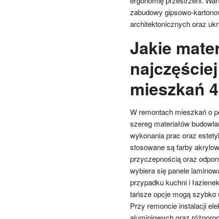
ergonomię przestrzeni. Wa
zabudowy gipsowo-kartonow
architektonicznych oraz ukry
Jakie mate
najczęście
mieszkań 
W remontach mieszkań o po
szereg materiałów budowlan
wykonania prac oraz estety
stosowane są farby akrylowe
przyczepnością oraz odpor
wybiera się panele laminow
przypadku kuchni i łaziene
tańsze opcje mogą szybko 
Przy remoncie instalacji e
aluminiowych oraz różnorod