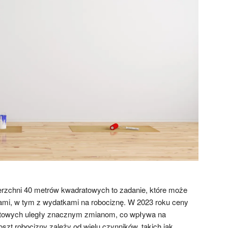
rzchni 40 metrów kwadratowych to zadanie, które może
ami, w tym z wydatkami na robociznę. W 2023 roku ceny
ntowych uległy znacznym zmianom, co wpływa na
szt robocizny zależy od wielu czynników, takich jak