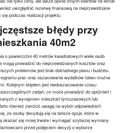
 nie tylko ceny, ale także opinie innych klientów na temat
również uwzględnić rezerwę finansową na nieprzewidziane
się podczas realizacji projektu.
jczęstsze błędy przy
ieszkania 40m2
a o powierzchni 40 metrów kwadratowych wiele osób
re mogą prowadzić do nieprzewidzianych kosztów oraz
stszych problemów jest brak dokładnego planu i budżetu.
ogramu prac oraz oszacowania wydatków łatwo można
sami. Kolejnym błędem jest niedoszacowanie czasu
poszczególnych zadań, co może prowadzić do opóźnień i
ązanych z wynajmem mieszkań tymczasowych lub
rto również zwrócić uwagę na wybór odpowiednich
ię, że osoby decydują się na tańsze opcje, które w
ą okazać się mniej trwałe i wymagać szybszej wymiany.
z fachowcami przed podjęciem decyzji o wyborze