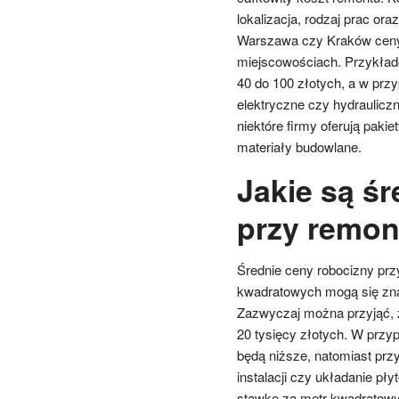
lokalizacja, rodzaj prac o
Warszawa czy Kraków ceny
miejscowościach. Przykład
40 do 100 złotych, a w przy
elektryczne czy hydraulicz
niektóre firmy oferują paki
materiały budowlane.
Jakie są ś
przy remon
Średnie ceny robocizny prz
kwadratowych mogą się znac
Zazwyczaj można przyjąć, ż
20 tysięcy złotych. W przy
będą niższe, natomiast prz
instalacji czy układanie p
stawkę za metr kwadratowy