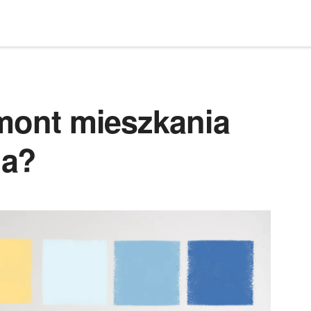
emont mieszkania
na?