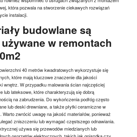
rto również wspomnieć o usługach związanych z montażem
ej, która pozwala na stworzenie ciekawych rozwiązań
cie instalacji.
riały budowlane są
j używane w remontach
40m2
wierzchni 40 metrów kwadratowych wykorzystuje się
ych, które mają kluczowe znaczenie dla jakości
ki wnętrz. W przypadku malowania ścian najczęściej
 lub lateksowe, które charakteryzują się dobrą
nością na zabrudzenia. Do wykończenia podłóg często
ane lub deski drewniane, a także płytki ceramiczne w
k. Warto zwrócić uwagę na jakość materiałów, ponieważ
ulegać zniszczeniu lub wymagać częstszego odnawiania.
lektrycznej używa się przewodów miedzianych lub
nych osprzętów elektrycznych, takich jak gniazdka czy