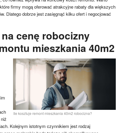
ektóre firmy mogą oferować atrakcyjne rabaty dla większych
ów. Dlatego dobrze jest zasięgnąć kilku ofert i negocjować
na cenę robocizny
emontu mieszkania 40m2
kim
ach
Ile kosztuje remont mieszkania 40m2 robocizna?
niż
ch. Kolejnym istotnym czynnikiem jest rodzaj