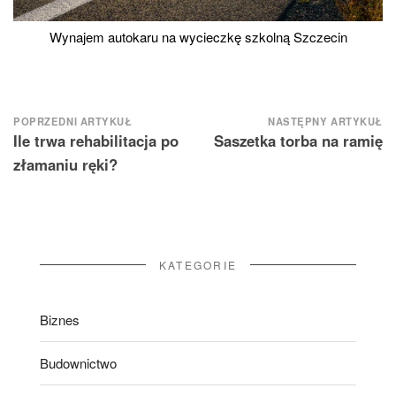
Wynajem autokaru na wycieczkę szkolną Szczecin
Nawigacja
POPRZEDNI ARTYKUŁ
NASTĘPNY ARTYKUŁ
Ile trwa rehabilitacja po
Saszetka torba na ramię
wpisu
złamaniu ręki?
KATEGORIE
Biznes
Budownictwo