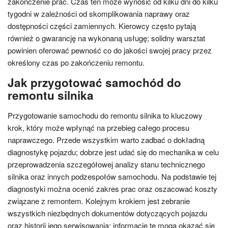
zakończenie prac. Czas ten może wynosić od kilku dni do kilku
tygodni w zależności od skomplikowania naprawy oraz
dostępności części zamiennych. Kierowcy często pytają
również o gwarancję na wykonaną usługę; solidny warsztat
powinien oferować pewność co do jakości swojej pracy przez
określony czas po zakończeniu remontu.
Jak przygotować samochód do
remontu silnika
Przygotowanie samochodu do remontu silnika to kluczowy
krok, który może wpłynąć na przebieg całego procesu
naprawczego. Przede wszystkim warto zadbać o dokładną
diagnostykę pojazdu; dobrze jest udać się do mechanika w celu
przeprowadzenia szczegółowej analizy stanu technicznego
silnika oraz innych podzespołów samochodu. Na podstawie tej
diagnostyki można ocenić zakres prac oraz oszacować koszty
związane z remontem. Kolejnym krokiem jest zebranie
wszystkich niezbędnych dokumentów dotyczących pojazdu
oraz historii jego serwisowania; informacje te mogą okazać się