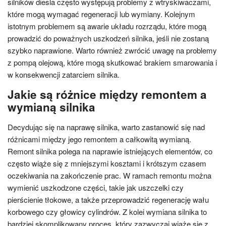
silników diesla często występują problemy z wtryskiwaczami,
które mogą wymagać regeneracji lub wymiany. Kolejnym
istotnym problemem są awarie układu rozrządu, które mogą
prowadzić do poważnych uszkodzeń silnika, jeśli nie zostaną
szybko naprawione. Warto również zwrócić uwagę na problemy
z pompą olejową, które mogą skutkować brakiem smarowania i
w konsekwencji zatarciem silnika.
Jakie są różnice między remontem a
wymianą silnika
Decydując się na naprawę silnika, warto zastanowić się nad
różnicami między jego remontem a całkowitą wymianą.
Remont silnika polega na naprawie istniejących elementów, co
często wiąże się z mniejszymi kosztami i krótszym czasem
oczekiwania na zakończenie prac. W ramach remontu można
wymienić uszkodzone części, takie jak uszczelki czy
pierścienie tłokowe, a także przeprowadzić regenerację wału
korbowego czy głowicy cylindrów. Z kolei wymiana silnika to
bardziej skomplikowany proces, który zazwyczaj wiąże się z