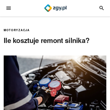
Przejdź
MENU
SZUKA
do
treści
MOTORYZACJA
Ile kosztuje remont silnika?