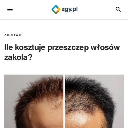
Przejdź
MENU
SZUKA
do
treści
ZDROWIE
Ile kosztuje przeszczep włosów
zakola?