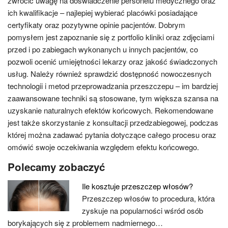
zwrócić uwagę na doświadczenie personelu medycznego oraz
ich kwalifikacje – najlepiej wybierać placówki posiadające
certyfikaty oraz pozytywne opinie pacjentów. Dobrym
pomysłem jest zapoznanie się z portfolio kliniki oraz zdjęciami
przed i po zabiegach wykonanych u innych pacjentów, co
pozwoli ocenić umiejętności lekarzy oraz jakość świadczonych
usług. Należy również sprawdzić dostępność nowoczesnych
technologii i metod przeprowadzania przeszczepu – im bardziej
zaawansowane techniki są stosowane, tym większa szansa na
uzyskanie naturalnych efektów końcowych. Rekomendowane
jest także skorzystanie z konsultacji przedzabiegowej, podczas
której można zadawać pytania dotyczące całego procesu oraz
omówić swoje oczekiwania względem efektu końcowego.
Polecamy zobaczyć
Ile kosztuje przeszczep włosów?
Przeszczep włosów to procedura, która
zyskuje na popularności wśród osób
borykających się z problemem nadmiernego…