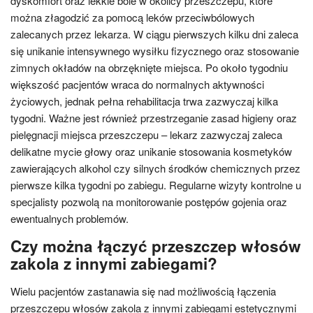
dyskomfort oraz lekkie bóle w okolicy przeszczepu, które
można złagodzić za pomocą leków przeciwbólowych
zalecanych przez lekarza. W ciągu pierwszych kilku dni zaleca
się unikanie intensywnego wysiłku fizycznego oraz stosowanie
zimnych okładów na obrzęknięte miejsca. Po około tygodniu
większość pacjentów wraca do normalnych aktywności
życiowych, jednak pełna rehabilitacja trwa zazwyczaj kilka
tygodni. Ważne jest również przestrzeganie zasad higieny oraz
pielęgnacji miejsca przeszczepu – lekarz zazwyczaj zaleca
delikatne mycie głowy oraz unikanie stosowania kosmetyków
zawierających alkohol czy silnych środków chemicznych przez
pierwsze kilka tygodni po zabiegu. Regularne wizyty kontrolne u
specjalisty pozwolą na monitorowanie postępów gojenia oraz
ewentualnych problemów.
Czy można łączyć przeszczep włosów
zakola z innymi zabiegami?
Wielu pacjentów zastanawia się nad możliwością łączenia
przeszczepu włosów zakola z innymi zabiegami estetycznymi