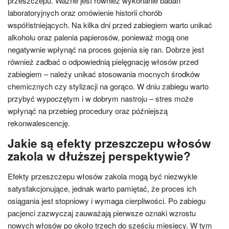
przeszczepu. Ważne jest również wykonanie badań
laboratoryjnych oraz omówienie historii chorób
współistniejących. Na kilka dni przed zabiegiem warto unikać
alkoholu oraz palenia papierosów, ponieważ mogą one
negatywnie wpłynąć na proces gojenia się ran. Dobrze jest
również zadbać o odpowiednią pielęgnację włosów przed
zabiegiem – należy unikać stosowania mocnych środków
chemicznych czy stylizacji na gorąco. W dniu zabiegu warto
przybyć wypoczętym i w dobrym nastroju – stres może
wpłynąć na przebieg procedury oraz późniejszą
rekonwalescencję.
Jakie są efekty przeszczepu włosów
zakola w dłuższej perspektywie?
Efekty przeszczepu włosów zakola mogą być niezwykle
satysfakcjonujące, jednak warto pamiętać, że proces ich
osiągania jest stopniowy i wymaga cierpliwości. Po zabiegu
pacjenci zazwyczaj zauważają pierwsze oznaki wzrostu
nowych włosów po około trzech do sześciu miesięcy. W tym