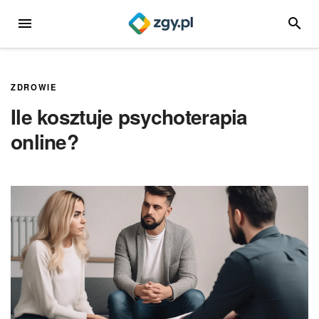
Przejdź
MENU
SZUKA
do
treści
ZDROWIE
Ile kosztuje psychoterapia
online?