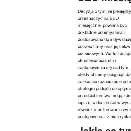
Decyzja o tym, ile pieniędz
przeznaczyć na SEO
miesięcznie, powinna być
dokładnie przemyślana i
dostosowana do indywidual
potrzeb firmy oraz jej celów
biznesowych. Warto zacząć
określenia budżetu i
zastanowienia się nad tym, 
efekty chcemy osiągnąć dzi
zaleca się rozpoczęcie od 
strategii i podejść do optyma
przedsiębiorstwa mogą zde
lepszej widoczności w wysz
również monitorowanie wyn
postępów oraz zmian rynk
Jakie są t