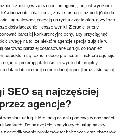
ie różnić się w zależności od agencji, co jest wynikiem
 doświadczenie, lokalizacja, zakres usług oraz podejście do
storią i ugruntowaną pozycją na rynku często oferują wyższe
ze doświadczenie i lepsze wyniki. Z drugiej strony,
onować bardziej konkurencyjne ceny, aby przyciągnąć
ócić uwagę na to, że niektóre agencje specjalizują się w
ą oferować bardziej dostosowane usługi, co również
ym aspektem są różne modele płatności – niektóre agencje
zne, inne preferują płatności za wyniki lub projekty.
o dokładnie obejmuje oferta danej agencji oraz jakie są jej
gi SEO są najczęściej
przez agencje?
i wachlarz usług, które mają na celu poprawę widoczności
ukiwarkach. Do najczęściej spotykanych usług należy
na zidentyfikowanie problemów technicznych oraz obszarów