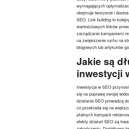
wymagających optymalizacji.
obejmuje tworzenie i dost
SEO. Link building to kolej
wartościowych linków prowa
zarządzanie kampaniami re
na zwiększenie ruchu na str
blogowych lub artykułów goś
Jakie są d
inwestycji
Inwestycja w SEO przynosi 
się na poprawę swojej wido
działania SEO prowadzą do 
co przekłada się na większą
płatnych kampanii reklamo
efekty działań SEO są trwał
zakończeniu. Dodatkowo in