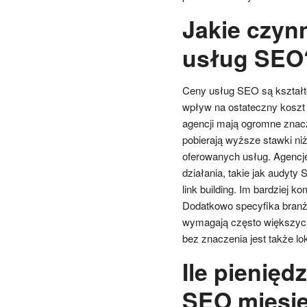
Jakie czyn
usług SEO
Ceny usług SEO są kształto
wpływ na ostateczny koszt
agencji mają ogromne znac
pobierają wyższe stawki niż
oferowanych usług. Agencje
działania, takie jak audyty 
link building. Im bardziej
Dodatkowo specyfika branż
wymagają często większych 
bez znaczenia jest także lok
Ile pienięd
SEO miesi