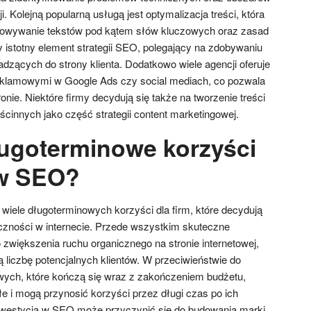
 Kolejną popularną usługą jest optymalizacja treści, która
osowywanie tekstów pod kątem słów kluczowych oraz zasad
ny istotny element strategii SEO, polegający na zdobywaniu
dzących do strony klienta. Dodatkowo wiele agencji oferuje
klamowymi w Google Ads czy social mediach, co pozwala
onie. Niektóre firmy decydują się także na tworzenie treści
cinnych jako część strategii content marketingowej.
ługoterminowe korzyści
 w SEO?
wiele długoterminowych korzyści dla firm, które decydują
czności w internecie. Przede wszystkim skuteczne
zwiększenia ruchu organicznego na stronie internetowej,
 liczbę potencjalnych klientów. W przeciwieństwie do
wych, które kończą się wraz z zakończeniem budżetu,
e i mogą przynosić korzyści przez długi czas po ich
westycja w SEO może przyczynić się do budowania marki