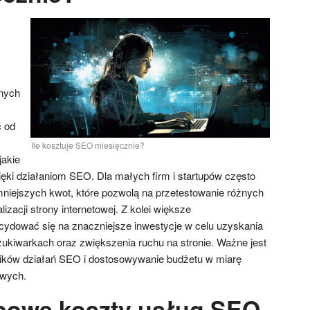
y
nych
 od
Ile kosztuje SEO miesięcznie?
jakie
ęki działaniom SEO. Dla małych firm i startupów często
mniejszych kwot, które pozwolą na przetestowanie różnych
lizacji strony internetowej. Z kolei większe
cydować się na znaczniejsze inwestycje w celu uzyskania
ukiwarkach oraz zwiększenia ruchu na stronie. Ważne jest
ików działań SEO i dostosowywanie budżetu w miarę
owych.
ypowe koszty usług SEO