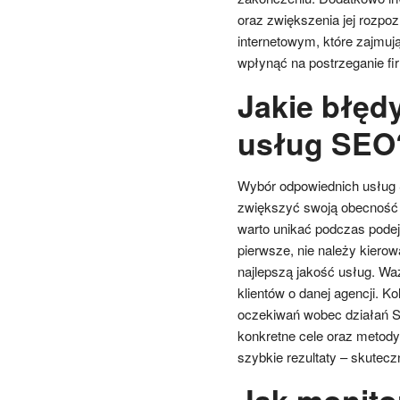
oraz zwiększenia jej rozpoz
internetowym, które zajmu
wpłynąć na postrzeganie fir
Jakie błęd
usług SEO
Wybór odpowiednich usług S
zwiększyć swoją obecność w
warto unikać podczas podej
pierwsze, nie należy kierow
najlepszą jakość usług. Waż
klientów o danej agencji. K
oczekiwań wobec działań S
konkretne cele oraz metody 
szybkie rezultaty – skutec
Jak monito