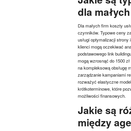
dla małych
Dla małych firm koszty us
czynników. Typowe ceny za
usługi optymalizacji strony
klienci mogą oczekiwać anal
podstawowego link buildin
mogą wzrosnąć do 1500 zł lu
na kompleksową obsługę ma
zarządzanie kampaniami re
rozważyć elastyczne modele
krótkoterminowe, które pozw
możliwości finansowych.
Jakie są r
między ag