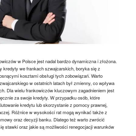
owiczów w Polsce jest nadal bardzo dynamiczna i złożona.
y kredyty we frankach szwajcarskich, boryka się z
osnącymi kosztami obsługi tych zobowiązań. Warto
zwajcarskiego w ostatnich latach był zmienny, co wpływa
ch. Dla wielu frankowiczów kluczowym zagadnieniem jest
sięcznie za swoje kredyty. W przypadku osób, które
utowanie kredytu lub skorzystanie z pomocy prawnej,
aczej. Różnice w wysokości rat mogą wynikać także z
mowy oraz decyzji banku. Dlatego też warto zwrócić
się stawki oraz jakie są możliwości renegocjacji warunków