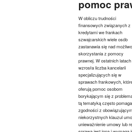
pomoc pra
W obliczu trudności
finansowych związanych z
kredytami we frankach
szwajcarskich wiele osób
zastanawia się nad możliwo
skorzystania z pomocy
prawnej. W ostatnich latach
wzrosła liczba kancelarii
specjalizujących się w
sprawach frankowych, któr
oferują pomoc osobom
borykającym się z problema
tą tematyką często pomagaj
zgodności z obowiązującymi
niekorzystnych klauzul umo
unieważnienie umowy lub re
sprawa jest inna i wymaga 