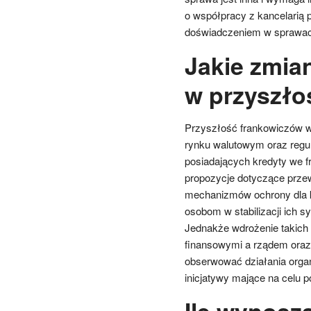
o współpracy z kancelarią p
doświadczeniem w sprawac
Jakie zmia
w przyszło
Przyszłość frankowiczów w 
rynku walutowym oraz regu
posiadających kredyty we fr
propozycje dotyczące przew
mechanizmów ochrony dla k
osobom w stabilizacji ich s
Jednakże wdrożenie takich
finansowymi a rządem oraz 
obserwować działania organ
inicjatywy mające na celu 
Ile wynosz