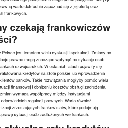
rawną warto dokładnie zapoznać się z jej ofertą oraz
h frankowych.
ny czekają frankowiczów
ści?
Polsce jest tematem wielu dyskusji i spekulacji. Zmiany na
lacje prawne mogą znacząco wpłynąć na sytuację osób
ankach szwajcarskich. W ostatnich latach pojawiły się
alutowania kredytów na złote polskie lub wprowadzenia
lientów banków. Takie rozwiązania mogłyby pomóc wielu
ytuacji finansowej i obniżeniu kosztów obsługi zadłużenia.
 zmian wymaga współpracy między instytucjami
odpowiednich regulacji prawnych. Warto również
izacji zrzeszających frankowiczów, które podejmują
poprawę sytuacji osób zadłużonych we frankach.
ą aktualne raty kredytów