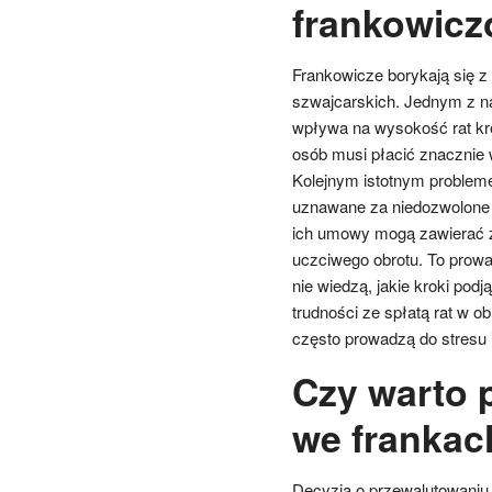
frankowic
Frankowicze borykają się 
szwajcarskich. Jednym z na
wpływa na wysokość rat kre
osób musi płacić znacznie 
Kolejnym istotnym problem
uznawane za niedozwolone p
ich umowy mogą zawierać z
uczciwego obrotu. To prowadz
nie wiedzą, jakie kroki po
trudności ze spłatą rat w ob
często prowadzą do stresu i
Czy warto 
we frankac
Decyzja o przewalutowaniu 