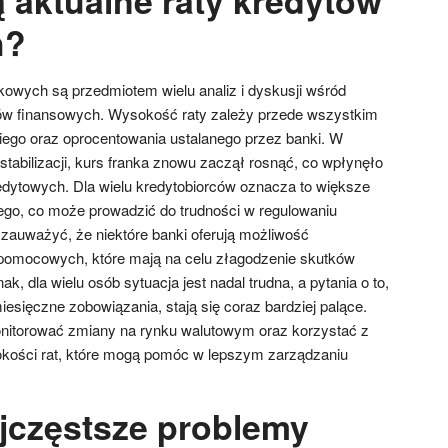
h?
nkowych są przedmiotem wielu analiz i dyskusji wśród
ów finansowych. Wysokość raty zależy przede wszystkim
iego oraz oprocentowania ustalanego przez banki. W
 stabilizacji, kurs franka znowu zaczął rosnąć, co wpłynęło
edytowych. Dla wielu kredytobiorców oznacza to większe
go, co może prowadzić do trudności w regulowaniu
zauważyć, że niektóre banki oferują możliwość
pomocowych, które mają na celu złagodzenie skutków
ak, dla wielu osób sytuacja jest nadal trudna, a pytania o to,
iesięczne zobowiązania, stają się coraz bardziej palące.
onitorować zmiany na rynku walutowym oraz korzystać z
okości rat, które mogą pomóc w lepszym zarządzaniu
ajczęstsze problemy