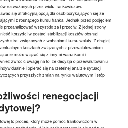
ów rozważanych przez wielu frankowiczów.
ać się atrakcyjną opcją dla osób borykających się ze
ającymi z rosnącego kursu franka. Jednak przed podjęciem
ie przeanalizować wszystkie za i przeciw. Z jednej strony
eść korzyści w postaci stabilizacji kosztów obsługi
szych strat związanych z wahaniami kursu waluty. Z drugiej
ewentualnych kosztach związanych z przewalutowaniem
ązanie może wiązać się z innymi warunkami i
nież zwrócić uwagę na to, że decyzja o przewalutowaniu
ywidualnie i opierać się na rzetelnej analizie sytuacji
otyczących przyszłych zmian na rynku walutowym i stóp
żliwości renegocjacji
dytowej?
owej to proces, który może pomóc frankowiczom w
wojego zadłużenia. Wiele osób zastanawia się nad tym,