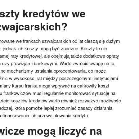
oszty kredytów we
zwajcarskich?
nowane we frankach szwajcarskich od lat cieszą się dużym
 jednak ich koszty mogą być znaczne. Koszty te nie
samej raty kredytowej, ale obejmują także dodatkowe opłaty
 czy prowizjami bankowymi. Warto zwrócić uwagę na to,
óżne mechanizmy ustalania oprocentowania, co może
żnic w wysokości rat między poszczególnymi instytucjami
iany kursu franka mogą wpływać na całkowity koszt
lu frankowiczów musi regularnie monitorować sytuację na
ście kosztów kredytów warto również rozważyć możliwość
dczej, która pomoże lepiej zrozumieć zasady działania
refinansowania lub przewalutowania kredytu.
wicze mogą liczyć na