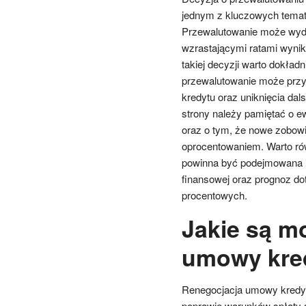
jednym z kluczowych temat
Przewalutowanie może wydaw
wzrastającymi ratami wynik
takiej decyzji warto dokładn
przewalutowanie może przyni
kredytu oraz uniknięcia dal
strony należy pamiętać o 
oraz o tym, że nowe zobowi
oprocentowaniem. Warto rów
powinna być podejmowana ind
finansowej oraz prognoz d
procentowych.
Jakie są mo
umowy kre
Renegocjacja umowy kredyt
poprawie warunków spłaty s