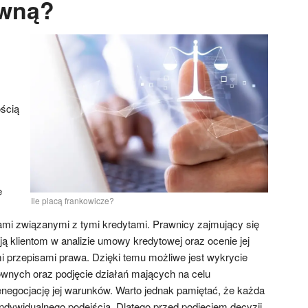
wną?
ścią
e
Ile placą frankowicze?
mi związanymi z tymi kredytami. Prawnicy zajmujący się
ą klientom w analizie umowy kredytowej oraz ocenie jej
 przepisami prawa. Dzięki temu możliwe jest wykrycie
wnych oraz podjęcie działań mających na celu
negocjację jej warunków. Warto jednak pamiętać, że każda
indywidualnego podejścia. Dlatego przed podjęciem decyzji