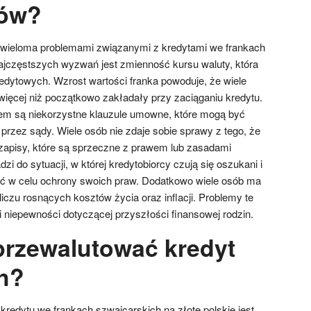
zów?
z wieloma problemami związanymi z kredytami we frankach
jczęstszych wyzwań jest zmienność kursu waluty, która
dytowych. Wzrost wartości franka powoduje, że wiele
więcej niż początkowo zakładały przy zaciąganiu kredytu.
em są niekorzystne klauzule umowne, które mogą być
rzez sądy. Wiele osób nie zdaje sobie sprawy z tego, że
apisy, które są sprzeczne z prawem lub zasadami
i do sytuacji, w której kredytobiorcy czują się oszukani i
djąć w celu ochrony swoich praw. Dodatkowo wiele osób ma
liczu rosnących kosztów życia oraz inflacji. Problemy te
 niepewności dotyczącej przyszłości finansowej rodzin.
przewalutować kredyt
h?
kredytu we frankach szwajcarskich na złote polskie jest