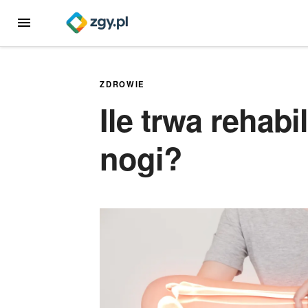
Przejdź
MENU
do
treści
ZDROWIE
Ile trwa rehabi
nogi?