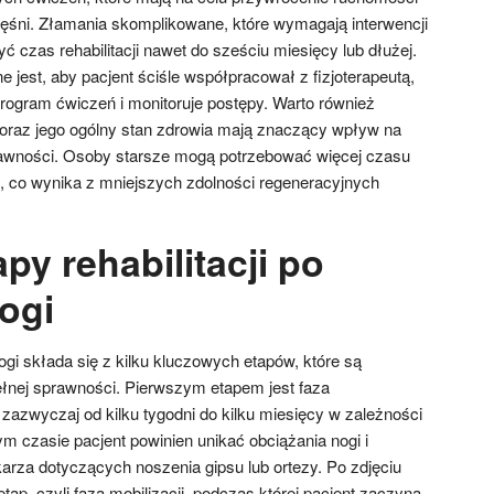
ęśni. Złamania skomplikowane, które wymagają interwencji
ć czas rehabilitacji nawet do sześciu miesięcy lub dłużej.
jest, aby pacjent ściśle współpracował z fizjoterapeutą,
program ćwiczeń i monitoruje postępy. Warto również
 oraz jego ogólny stan zdrowia mają znaczący wpływ na
rawności. Osoby starsze mogą potrzebować więcej czasu
e, co wynika z mniejszych zdolności regeneracyjnych
apy rehabilitacji po
ogi
ogi składa się z kilku kluczowych etapów, które są
ełnej sprawności. Pierwszym etapem jest faza
 zazwyczaj od kilku tygodni do kilku miesięcy w zależności
m czasie pacjent powinien unikać obciążania nogi i
arza dotyczących noszenia gipsu lub ortezy. Po zdjęciu
tap, czyli faza mobilizacji, podczas której pacjent zaczyna