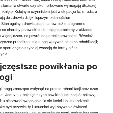
 złamania otwarte czy skomplikowane wymagają dłuższej
zamknięte. Kolejnym czynnikiem jest wiek pacjenta; młodsze
ają do zdrowia dzięki lepszym zdolnościom
 Stan ogólny zdrowia pacjenta również ma ogromne
e na choroby przewlekłe lub mające problemy z układem
 więcej czasu na powrót do pełnej sprawności. Również
izyczna przed kontuzją mogą wpływać na czas rehabilitacji;
e sport często szybciej wracają do formy niż te
ycia.
ajczęstsze powikłania po
ogi
i mogą znacząco wpłynąć na proces rehabilitacji oraz czas
ci. Jednym z najczęstszych powikłań jest zespół bólowy,
ku nieprawidłowego gojenia się kości lub uszkodzenia
oże być przewlekły i utrudniać wykonywanie ćwiczeń
nia proces leczenia. Innym poważnym powikłaniem jest zrost