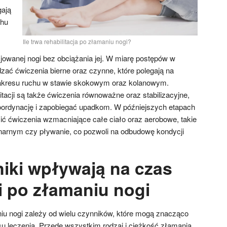
gają
chu
Ile trwa rehabilitacja po złamaniu nogi?
jowanej nogi bez obciążania jej. W miarę postępów w
zać ćwiczenia bierne oraz czynne, które polegają na
akresu ruchu w stawie skokowym oraz kolanowym.
acji są także ćwiczenia równoważne oraz stabilizacyjne,
oordynację i zapobiegać upadkom. W późniejszych etapach
zić ćwiczenia wzmacniające całe ciało oraz aerobowe, takie
onarnym czy pływanie, co pozwoli na odbudowę kondycji
niki wpływają na czas
ji po złamaniu nogi
niu nogi zależy od wielu czynników, które mogą znacząco
u leczenia. Przede wszystkim rodzaj i ciężkość złamania