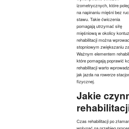
izometrycznych, które pole
na napinaniu mięśni bez ru
stawu. Takie ćwiczenia
pomagają utrzymać siłę
mięśniową w okolicy kontuz
rehabilitacji można wprowad
stopniowym zwiększaniu z
Ważnym elementem rehabilit
które pomagają poprawić k
rehabilitacji warto wprowad
jak jazda na rowerze stacj
fizycznej.
Jakie czyn
rehabilitac
Czas rehabilitacji po złama
wpłynąć na przebieg proces