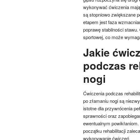
wykonywać ćwiczenia mając
są stopniowo zwiększane p
etapem jest faza wzmacnian
poprawę stabilności stawu. 
sportowej, co może wymagać
Jakie ćwic
podczas reh
nogi
Ćwiczenia podczas rehabilit
po złamaniu nogi są niezwy
istotne dla przywrócenia peł
sprawności oraz zapobiega
ewentualnym powikłaniom.
początku rehabilitacji zaleca
wykonywanie ćwiczeń