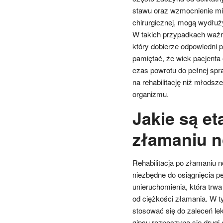
stawu oraz wzmocnienie mi
chirurgicznej, mogą wydłuży
W takich przypadkach ważne 
który dobierze odpowiedni 
pamiętać, że wiek pacjenta
czas powrotu do pełnej sp
na rehabilitację niż młodsz
organizmu.
Jakie są et
złamaniu n
Rehabilitacja po złamaniu n
niezbędne do osiągnięcia p
unieruchomienia, która trwa
od ciężkości złamania. W ty
stosować się do zaleceń lek
gipsu rozpoczyna się drugi e