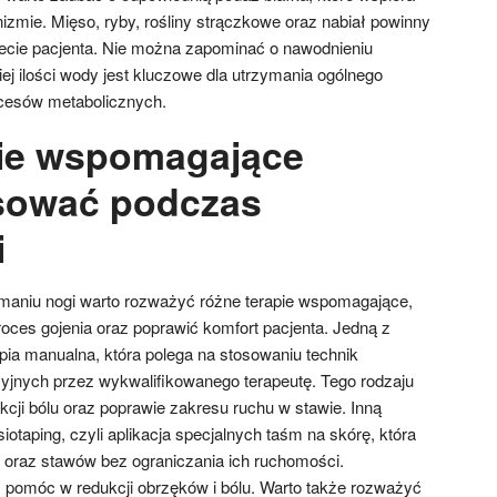
zmie. Mięso, ryby, rośliny strączkowe oraz nabiał powinny
ecie pacjenta. Nie można zapominać o nawodnieniu
ej ilości wody jest kluczowe dla utrzymania ogólnego
cesów metabolicznych.
pie wspomagające
sować podczas
i
łamaniu nogi warto rozważyć różne terapie wspomagające,
oces gojenia oraz poprawić komfort pacjenta. Jedną z
pia manualna, która polega na stosowaniu technik
cyjnych przez wykwalifikowanego terapeutę. Tego rodzaju
cji bólu oraz poprawie zakresu ruchu w stawie. Inną
iotaping, czyli aplikacja specjalnych taśm na skórę, która
 oraz stawów bez ograniczania ich ruchomości.
 pomóc w redukcji obrzęków i bólu. Warto także rozważyć