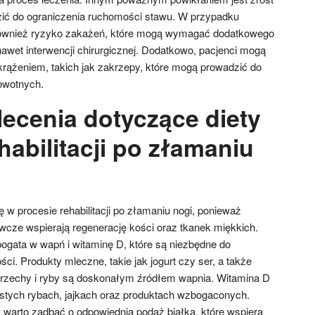
zić do ograniczenia ruchomości stawu. W przypadku
 również ryzyko zakażeń, które mogą wymagać dodatkowego
nawet interwencji chirurgicznej. Dodatkowo, pacjenci mogą
ążeniem, takich jak zakrzepy, które mogą prowadzić do
owotnych.
lecenia dotyczące diety
abilitacji po złamaniu
 w procesie rehabilitacji po złamaniu nogi, ponieważ
wcze wspierają regenerację kości oraz tkanek miękkich.
bogata w wapń i witaminę D, które są niezbędne do
ci. Produkty mleczne, takie jak jogurt czy ser, a także
 orzechy i ryby są doskonałym źródłem wapnia. Witamina D
łustych rybach, jajkach oraz produktach wzbogaconych.
 warto zadbać o odpowiednią podaż białka, które wspiera