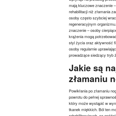
mają kluczowe znaczenie –
rehabilitacji niż złamania 
osoby często szybciej wrac
regeneracyjnym organizmu.
znaczenie – osoby cierpiąc
krążenia mogą potrzebować
styl życia oraz aktywność f
osoby regularnie uprawiając
prowadzące siedzący tryb ż
Jakie są n
złamaniu n
Powikłania po złamaniu nog
powrotu do pełnej sprawnoś
który może wystąpić w wyni
tkanek miękkich. Ból ten m
rehabilitacyjnych, co opóź