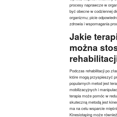
procesy naprawcze w organi
być obecne w codziennej di
organizmu; picie odpowiedni
zdrowia i wspomagania pro
Jakie tera
można sto
rehabilitacj
Podczas rehabilitacji po z
które mogą przyspieszyć pr
popularnych metod jest tera
mobilizacyjnych i manipula
terapia może pomóc w reduk
skuteczną metodą jest kines
ma na celu wsparcie mięśni
Kinesiotaping może również