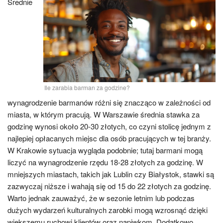
Średnie
Ile zarabia barman za godzine?
wynagrodzenie barmanów różni się znacząco w zależności od
miasta, w którym pracują. W Warszawie średnia stawka za
godzinę wynosi około 20-30 złotych, co czyni stolicę jednym z
najlepiej opłacanych miejsc dla osób pracujących w tej branży.
W Krakowie sytuacja wygląda podobnie; tutaj barmani mogą
liczyć na wynagrodzenie rzędu 18-28 złotych za godzinę. W
mniejszych miastach, takich jak Lublin czy Białystok, stawki są
zazwyczaj niższe i wahają się od 15 do 22 złotych za godzinę.
Warto jednak zauważyć, że w sezonie letnim lub podczas
dużych wydarzeń kulturalnych zarobki mogą wzrosnąć dzięki
większemu ruchowi klientów oraz napiwkom. Dodatkowo