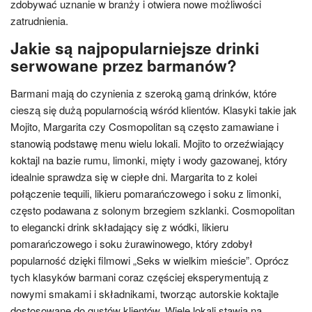
zdobywać uznanie w branży i otwiera nowe możliwości
zatrudnienia.
Jakie są najpopularniejsze drinki
serwowane przez barmanów?
Barmani mają do czynienia z szeroką gamą drinków, które
cieszą się dużą popularnością wśród klientów. Klasyki takie jak
Mojito, Margarita czy Cosmopolitan są często zamawiane i
stanowią podstawę menu wielu lokali. Mojito to orzeźwiający
koktajl na bazie rumu, limonki, mięty i wody gazowanej, który
idealnie sprawdza się w ciepłe dni. Margarita to z kolei
połączenie tequili, likieru pomarańczowego i soku z limonki,
często podawana z solonym brzegiem szklanki. Cosmopolitan
to elegancki drink składający się z wódki, likieru
pomarańczowego i soku żurawinowego, który zdobył
popularność dzięki filmowi „Seks w wielkim mieście”. Oprócz
tych klasyków barmani coraz częściej eksperymentują z
nowymi smakami i składnikami, tworząc autorskie koktajle
dostosowane do gustów klientów. Wiele lokali stawia na