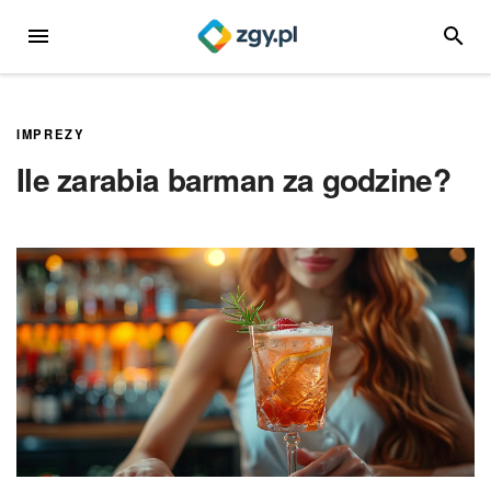
Przejdź
MENU
SZUKA
do
treści
IMPREZY
Ile zarabia barman za godzine?