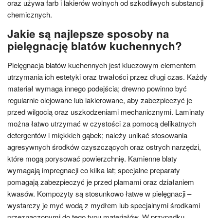
oraz używa farb i lakierów wolnych od szkodliwych substancji
chemicznych.
Jakie są najlepsze sposoby na
pielęgnację blatów kuchennych?
Pielęgnacja blatów kuchennych jest kluczowym elementem
utrzymania ich estetyki oraz trwałości przez długi czas. Każdy
materiał wymaga innego podejścia; drewno powinno być
regularnie olejowane lub lakierowane, aby zabezpieczyć je
przed wilgocią oraz uszkodzeniami mechanicznymi. Laminaty
można łatwo utrzymać w czystości za pomocą delikatnych
detergentów i miękkich gąbek; należy unikać stosowania
agresywnych środków czyszczących oraz ostrych narzędzi,
które mogą porysować powierzchnię. Kamienne blaty
wymagają impregnacji co kilka lat; specjalne preparaty
pomagają zabezpieczyć je przed plamami oraz działaniem
kwasów. Kompozyty są stosunkowo łatwe w pielęgnacji –
wystarczy je myć wodą z mydłem lub specjalnymi środkami
przeznaczonymi do tego typu materiałów. W przypadku