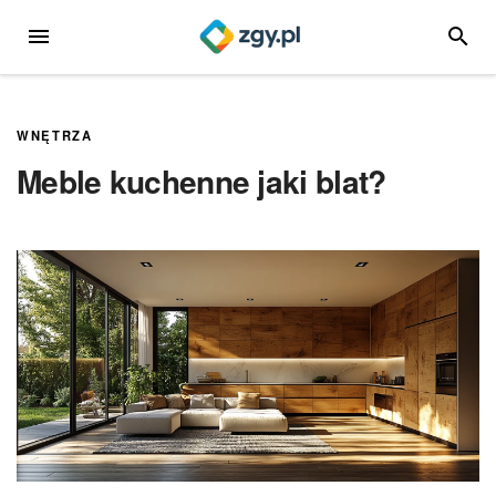
Przejdź
MENU
SZUKA
do
treści
WNĘTRZA
Meble kuchenne jaki blat?