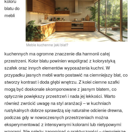
koloru
blatu do
mebli
Meble kuchenne jaki blat?
kuchennych ma ogromne znaczenie dla harmonii całej
przestrzeni. Kolor blatu powinien współgrać z kolorystyką
szafek oraz innych elementów wyposażenia kuchni. W
przypadku jasnych mebli warto postawić na ciemniejszy blat, co
stworzy kontrast i doda głębi wnętrzu. Z kolei ciemne szafki
mogą być doskonale skomponowane z jasnym blatem, co
optycznie powiększy przestrzeń i nada jej lekkości. Warto
również zwrócić uwagę na styl aranżacji – w kuchniach
rustykalnych dobrze sprawdzą się naturalne odcienie drewna,
podczas gdy w nowoczesnych przestrzeniach można
eksperymentować z intensywnymi kolorami lub nietypowymi
wzorami. Nie należy zapominać o praktyczności – ciemniejsze