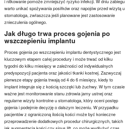
i nitkowanie pomoże zmniejszyć ryzyko infekcji. W dniu zabiegu
warto unikać spożywania posiłków oraz napojów przed wizytą u
stomatologa, zwłaszcza jeśli planowane jest zastosowanie
znieczulenia ogólnego.
Jak długo trwa proces gojenia po
wszczepieniu implantu
Proces gojenia po wszczepieniu implantu dentystycznego jest
kluczowym etapem całej procedury i może trwać od kilku
tygodni do kilku miesięcy w zależności od indywidualnych
predyspozycji pacjenta oraz jakości tkanki kostnej. Zazwyczaj
pierwsze etapy gojenia trwają od 4 do 6 miesięcy, kiedy to
implant integruje się z kością szczęki lub żuchwy. W tym czasie
ważne jest monitorowanie stanu zdrowia jamy ustnej oraz
regularne wizyty kontrolne u stomatologa, który oceni postęp
gojenia i podejmie decyzję o dalszym leczeniu. W przypadku
pacjentów z ograniczoną ilością kości może być konieczne
przeprowadzenie dodatkowych procedur chirurgicznych, takich
jak augmentacja kości czy sinus lift, co może wydłużyć czas