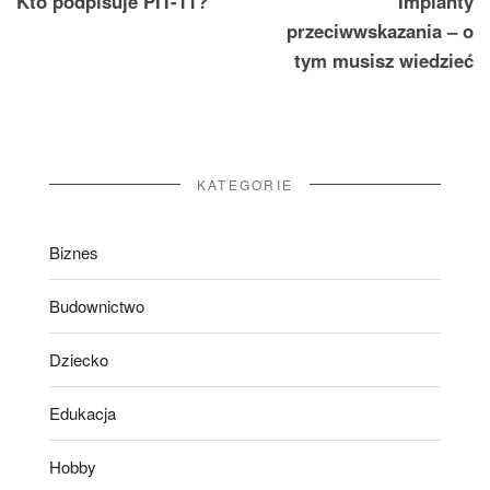
Kto podpisuje PIT-11?
Implanty
wpisu
przeciwwskazania – o
tym musisz wiedzieć
KATEGORIE
Biznes
Budownictwo
Dziecko
Edukacja
Hobby