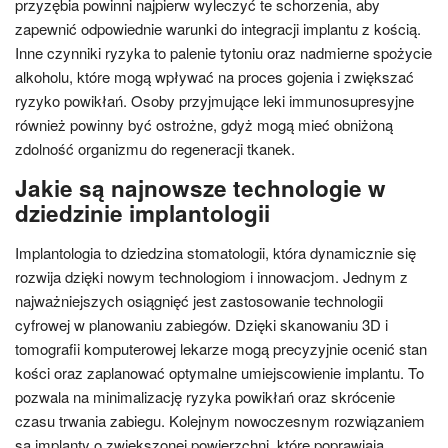
przyzębia powinni najpierw wyleczyć te schorzenia, aby
zapewnić odpowiednie warunki do integracji implantu z kością.
Inne czynniki ryzyka to palenie tytoniu oraz nadmierne spożycie
alkoholu, które mogą wpływać na proces gojenia i zwiększać
ryzyko powikłań. Osoby przyjmujące leki immunosupresyjne
również powinny być ostrożne, gdyż mogą mieć obniżoną
zdolność organizmu do regeneracji tkanek.
Jakie są najnowsze technologie w
dziedzinie implantologii
Implantologia to dziedzina stomatologii, która dynamicznie się
rozwija dzięki nowym technologiom i innowacjom. Jednym z
najważniejszych osiągnięć jest zastosowanie technologii
cyfrowej w planowaniu zabiegów. Dzięki skanowaniu 3D i
tomografii komputerowej lekarze mogą precyzyjnie ocenić stan
kości oraz zaplanować optymalne umiejscowienie implantu. To
pozwala na minimalizację ryzyka powikłań oraz skrócenie
czasu trwania zabiegu. Kolejnym nowoczesnym rozwiązaniem
są implanty o zwiększonej powierzchni, które poprawiają