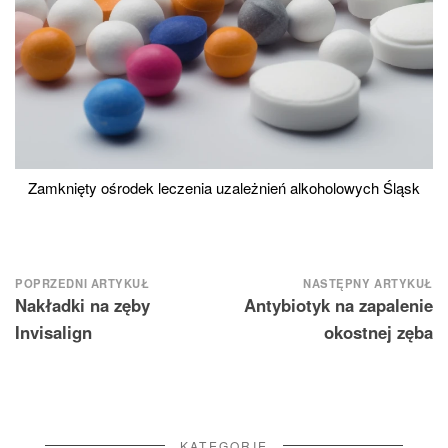
Zamknięty ośrodek leczenia uzależnień alkoholowych Śląsk
Nawigacja
POPRZEDNI ARTYKUŁ
NASTĘPNY ARTYKUŁ
Nakładki na zęby
Antybiotyk na zapalenie
wpisu
Invisalign
okostnej zęba
KATEGORIE