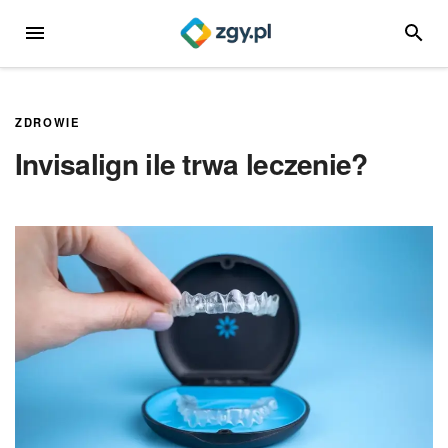
Przejdź
MENU
SZUKA
do
treści
ZDROWIE
Invisalign ile trwa leczenie?