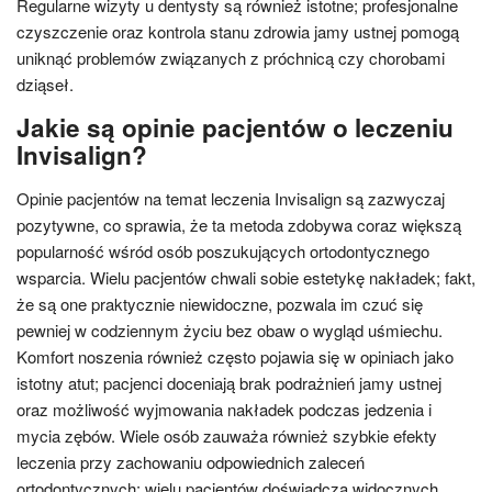
Regularne wizyty u dentysty są również istotne; profesjonalne
czyszczenie oraz kontrola stanu zdrowia jamy ustnej pomogą
uniknąć problemów związanych z próchnicą czy chorobami
dziąseł.
Jakie są opinie pacjentów o leczeniu
Invisalign?
Opinie pacjentów na temat leczenia Invisalign są zazwyczaj
pozytywne, co sprawia, że ta metoda zdobywa coraz większą
popularność wśród osób poszukujących ortodontycznego
wsparcia. Wielu pacjentów chwali sobie estetykę nakładek; fakt,
że są one praktycznie niewidoczne, pozwala im czuć się
pewniej w codziennym życiu bez obaw o wygląd uśmiechu.
Komfort noszenia również często pojawia się w opiniach jako
istotny atut; pacjenci doceniają brak podrażnień jamy ustnej
oraz możliwość wyjmowania nakładek podczas jedzenia i
mycia zębów. Wiele osób zauważa również szybkie efekty
leczenia przy zachowaniu odpowiednich zaleceń
ortodontycznych; wielu pacjentów doświadcza widocznych