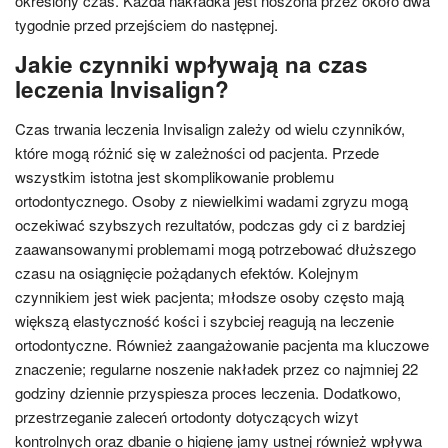
określony czas. Każda nakładka jest noszona przez około dwa
tygodnie przed przejściem do następnej.
Jakie czynniki wpływają na czas
leczenia Invisalign?
Czas trwania leczenia Invisalign zależy od wielu czynników,
które mogą różnić się w zależności od pacjenta. Przede
wszystkim istotna jest skomplikowanie problemu
ortodontycznego. Osoby z niewielkimi wadami zgryzu mogą
oczekiwać szybszych rezultatów, podczas gdy ci z bardziej
zaawansowanymi problemami mogą potrzebować dłuższego
czasu na osiągnięcie pożądanych efektów. Kolejnym
czynnikiem jest wiek pacjenta; młodsze osoby często mają
większą elastyczność kości i szybciej reagują na leczenie
ortodontyczne. Również zaangażowanie pacjenta ma kluczowe
znaczenie; regularne noszenie nakładek przez co najmniej 22
godziny dziennie przyspiesza proces leczenia. Dodatkowo,
przestrzeganie zaleceń ortodonty dotyczących wizyt
kontrolnych oraz dbanie o higienę jamy ustnej również wpływa