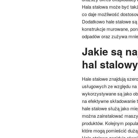
Hala stalowa może być tak
co daje możliwość dostosow
Dodatkowo hale stalowe są b
konstrukcje murowane, poni
odpadów oraz zużywa mniej 
Jakie są n
hal stalow
Hale stalowe znajdują sze
usługowych ze względu na 
wykorzystywane są jako ob
na efektywne składowanie t
hale stalowe służą jako mie
można zainstalować maszyn
produktów. Kolejnym popul
które mogą pomieścić dużą
Hale stalowe znajdują równi