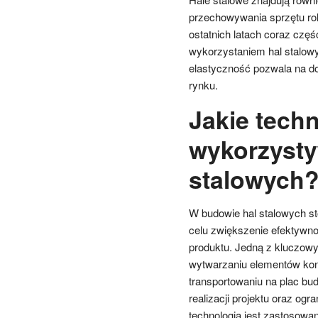
przechowywania sprzętu rol
ostatnich latach coraz częś
wykorzystaniem hal stalow
elastyczność pozwala na do
rynku.
Jakie tech
wykorzysty
stalowych
W budowie hal stalowych st
celu zwiększenie efektywno
produktu. Jedną z kluczowyc
wytwarzaniu elementów kon
transportowaniu na plac bu
realizacji projektu oraz ogr
technologią jest zastosowan