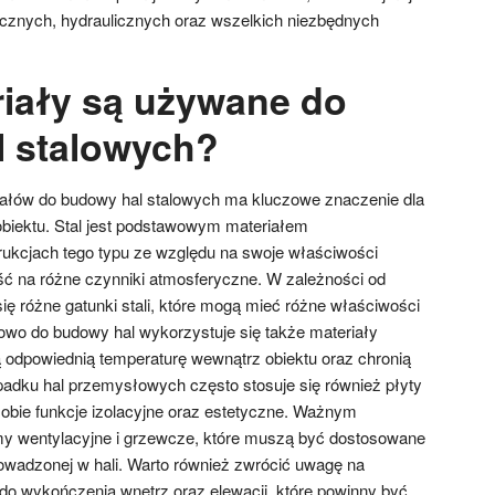
ycznych, hydraulicznych oraz wszelkich niezbędnych
riały są używane do
 stalowych?
ałów do budowy hal stalowych ma kluczowe znaczenie dla
 obiektu. Stal jest podstawowym materiałem
kcjach tego typu ze względu na swoje właściwości
ć na różne czynniki atmosferyczne. W zależności od
się różne gatunki stali, które mogą mieć różne właściwości
wo do budowy hal wykorzystuje się także materiały
ą odpowiednią temperaturę wewnątrz obiektu oraz chronią
ypadku hal przemysłowych często stosuje się również płyty
obie funkcje izolacyjne oraz estetyczne. Ważnym
y wentylacyjne i grzewcze, które muszą być dostosowane
rowadzonej w hali. Warto również zwrócić uwagę na
o wykończenia wnętrz oraz elewacji, które powinny być