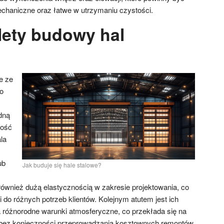
chaniczne oraz łatwe w utrzymaniu czystości.
lety budowy hal
?
e ze
o
dną
kość
la
ub
Jak buduje się hale stalowe?
również dużą elastycznością w zakresie projektowania, co
 do różnych potrzeb klientów. Kolejnym atutem jest ich
 różnorodne warunki atmosferyczne, co przekłada się na
i bez konieczności przeprowadzania kosztownych remontów.