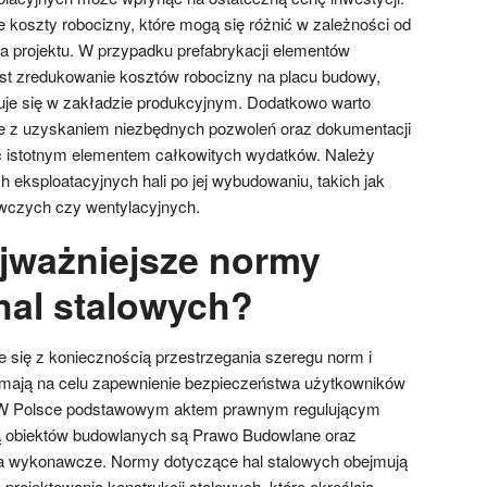
oszty robocizny, które mogą się różnić w zależności od
a projektu. W przypadku prefabrykacji elementów
st zredukowanie kosztów robocizny na placu budowy,
uje się w zakładzie produkcyjnym. Dodatkowo warto
e z uzyskaniem niezbędnych pozwoleń oraz dokumentacji
yć istotnym elementem całkowitych wydatków. Należy
 eksploatacyjnych hali po jej wybudowaniu, takich jak
wczych czy wentylacyjnych.
ajważniejsze normy
hal stalowych?
 się z koniecznością przestrzegania szeregu norm i
 mają na celu zapewnienie bezpieczeństwa użytkowników
i. W Polsce podstawowym aktem prawnym regulującym
 obiektów budowlanych są Prawo Budowlane oraz
a wykonawcze. Normy dotyczące hal stalowych obejmują
rojektowania konstrukcji stalowych, które określają