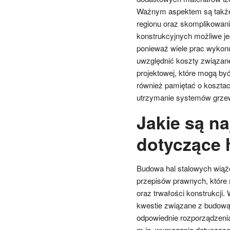
Ważnym aspektem są także k
regionu oraz skomplikowani
konstrukcyjnych możliwe je
ponieważ wiele prac wykon
uwzględnić koszty związan
projektowej, które mogą b
również pamiętać o kosztach
utrzymanie systemów grze
Jakie są n
dotyczące 
Budowa hal stalowych wiąże
przepisów prawnych, które
oraz trwałości konstrukcj
kwestie związane z budową
odpowiednie rozporządzeni
m.in. wymagania dotyczące p