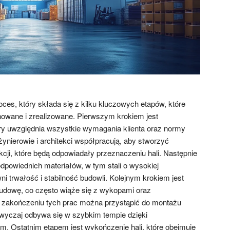
ces, który składa się z kilku kluczowych etapów, które
owane i zrealizowane. Pierwszym krokiem jest
óry uwzględnia wszystkie wymagania klienta oraz normy
ynierowie i architekci współpracują, aby stworzyć
cji, które będą odpowiadały przeznaczeniu hali. Następnie
dpowiednich materiałów, w tym stali o wysokiej
i trwałość i stabilność budowli. Kolejnym krokiem jest
udowę, co często wiąże się z wykopami oraz
zakończeniu tych prac można przystąpić do montażu
azwyczaj odbywa się w szybkim tempie dzięki
. Ostatnim etapem jest wykończenie hali, które obejmuje