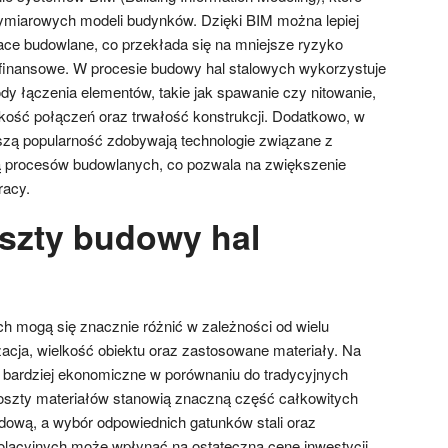
wymiarowych modeli budynków. Dzięki BIM można lepiej
ce budowlane, co przekłada się na mniejsze ryzyko
finansowe. W procesie budowy hal stalowych wykorzystuje
y łączenia elementów, takie jak spawanie czy nitowanie,
kość połączeń oraz trwałość konstrukcji. Dodatkowo, w
kszą popularność zdobywają technologie związane z
ją procesów budowlanych, co pozwala na zwiększenie
racy.
oszty budowy hal
?
h mogą się znacznie różnić w zależności od wielu
izacja, wielkość obiektu oraz zastosowane materiały. Na
ą bardziej ekonomiczne w porównaniu do tradycyjnych
oszty materiałów stanowią znaczną część całkowitych
ową, a wybór odpowiednich gatunków stali oraz
lacyjnych może wpłynąć na ostateczną cenę inwestycji.