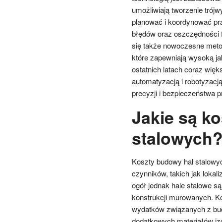
umożliwiają tworzenie trój
planować i koordynować pra
błędów oraz oszczędności 
się także nowoczesne metod
które zapewniają wysoką ja
ostatnich latach coraz wię
automatyzacją i robotyzac
precyzji i bezpieczeństwa p
Jakie są k
stalowych
Koszty budowy hal stalowyc
czynników, takich jak lokal
ogół jednak hale stalowe s
konstrukcji murowanych. K
wydatków związanych z bud
dodatkowych materiałów izo