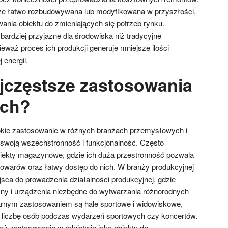
że łatwo rozbudowywana lub modyfikowana w przyszłości,
ania obiektu do zmieniających się potrzeb rynku.
ardziej przyjazne dla środowiska niż tradycyjne
eważ proces ich produkcji generuje mniejsze ilości
energii.
ajczęstsze zastosowania
ych?
rokie zastosowanie w różnych branżach przemysłowych i
swoją wszechstronność i funkcjonalność. Często
iekty magazynowe, gdzie ich duża przestronność pozwala
owarów oraz łatwy dostęp do nich. W branży produkcyjnej
jsca do prowadzenia działalności produkcyjnej, gdzie
y i urządzenia niezbędne do wytwarzania różnorodnych
arnym zastosowaniem są hale sportowe i widowiskowe,
 liczbę osób podczas wydarzeń sportowych czy koncertów.
eż zastosowanie w rolnictwie jako obiekty do