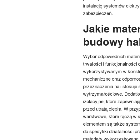
instalację systemów elektr
zabezpieczeń.
Jakie mate
budowy hal
Wybór odpowiednich materi
trwałości i funkcjonalności
wykorzystywanym w konstru
mechaniczne oraz odpornoś
przeznaczenia hali stosuje 
wytrzymałościowe. Dodatko
izolacyjne, które zapewniaj
przed utratą ciepła. W prz
warstwowe, które łączą w s
elementem są także system
do specyfiki działalności p
materiały wykorzystywane d