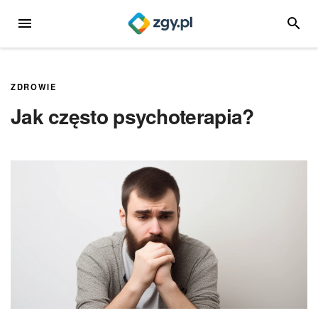
Przejdź
MENU
SZUKA
do
treści
ZDROWIE
Jak często psychoterapia?