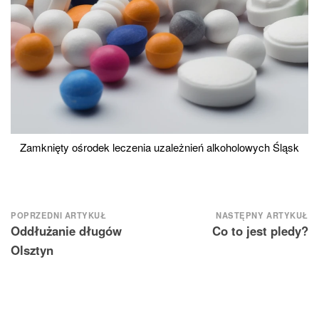
Zamknięty ośrodek leczenia uzależnień alkoholowych Śląsk
Nawigacja
POPRZEDNI ARTYKUŁ
NASTĘPNY ARTYKUŁ
Oddłużanie długów
Co to jest pledy?
wpisu
Olsztyn