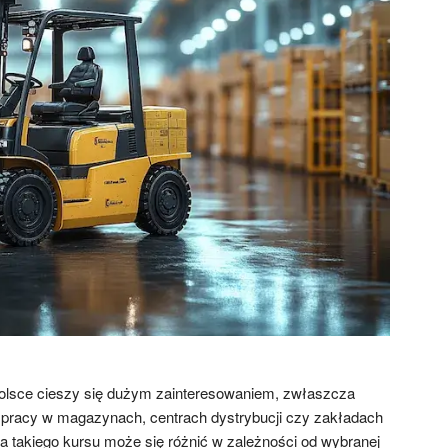
olsce cieszy się dużym zainteresowaniem, zwłaszcza
pracy w magazynach, centrach dystrybucji czy zakładach
a takiego kursu może się różnić w zależności od wybranej