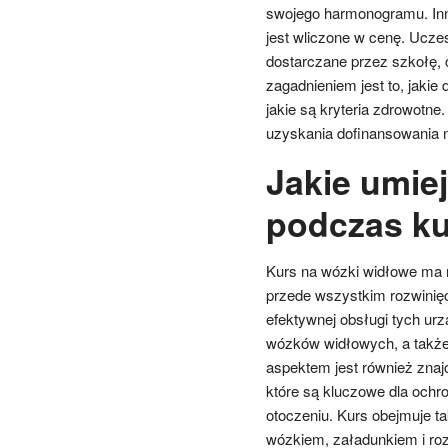
swojego harmonogramu. Inne
jest wliczone w cenę. Ucze
dostarczane przez szkołę, 
zagadnieniem jest to, jaki
jakie są kryteria zdrowotn
uzyskania dofinansowania na
Jakie umie
podczas ku
Kurs na wózki widłowe ma na
przede wszystkim rozwinięc
efektywnej obsługi tych ur
wózków widłowych, a także
aspektem jest również zna
które są kluczowe dla ochr
otoczeniu. Kurs obejmuje 
wózkiem, załadunkiem i ro