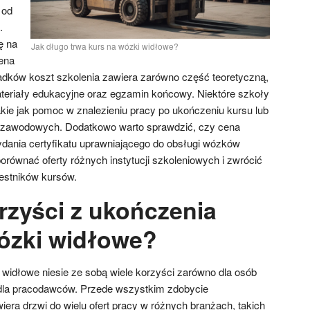
 od
.
ę na
Jak długo trwa kurs na wózki widłowe?
cena
adków koszt szkolenia zawiera zarówno część teoretyczną,
materiały edukacyjne oraz egzamin końcowy. Niektóre szkoły
akie jak pomoc w znalezieniu pracy po ukończeniu kursu lub
 zawodowych. Dodatkowo warto sprawdzić, czy cena
dania certyfikatu uprawniającego do obsługi wózków
orównać oferty różnych instytucji szkoleniowych i zwrócić
estników kursów.
rzyści z ukończenia
ózki widłowe?
widłowe niesie ze sobą wiele korzyści zarówno dla osób
 dla pracodawców. Przede wszystkim zdobycie
era drzwi do wielu ofert pracy w różnych branżach, takich