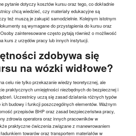
 pytanie dotyczy kosztów kursu oraz tego, co dokładnie
stnicy chcą wiedzieć, czy materiały edukacyjne są
czy też muszą je zakupić samodzielnie. Kolejnym istotnym
e dokumenty są wymagane do przystąpienia do kursu oraz
e. Osoby zainteresowane często pytają również o możliwość
 kurs z urzędów pracy lub innych instytucji.
jętności zdobywa się
rsu na wózki widłowe?
 celu nie tylko przekazanie wiedzy teoretycznej, ale
ie praktycznych umiejętności niezbędnych do bezpiecznej i
ządzeń. Uczestnicy uczą się zasad działania różnych typów
 ich budowy i funkcji poszczególnych elementów. Ważnym
jomość przepisów BHP oraz zasad bezpieczeństwa pracy,
ony zdrowia operatora oraz innych pracowników w
także praktyczne ćwiczenia związane z manewrowaniem
zładunkiem towarów oraz transportem materiałów w