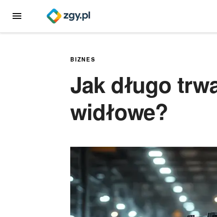
Przejdź
MENU
do
treści
BIZNES
Jak długo trw
widłowe?