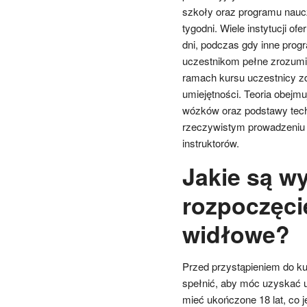
szkoły oraz programu naucza
tygodni. Wiele instytucji of
dni, podczas gdy inne prog
uczestnikom pełne zrozumi
ramach kursu uczestnicy zd
umiejętności. Teoria obejm
wózków oraz podstawy techn
rzeczywistym prowadzeniu
instruktorów.
Jakie są w
rozpoczęci
widłowe?
Przed przystąpieniem do ku
spełnić, aby móc uzyskać u
mieć ukończone 18 lat, c