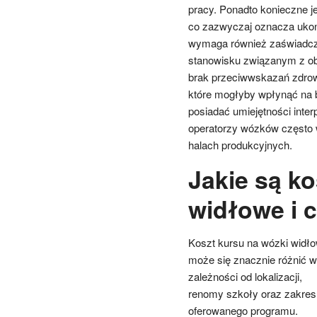
pracy. Ponadto konieczne j
co zazwyczaj oznacza ukońc
wymaga również zaświadcze
stanowisku związanym z o
brak przeciwwskazań zdrow
które mogłyby wpłynąć na 
posiadać umiejętności inte
operatorzy wózków często 
halach produkcyjnych.
Jakie są k
widłowe i 
Koszt kursu na wózki widł
może się znacznie różnić w
zależności od lokalizacji,
renomy szkoły oraz zakres
oferowanego programu.