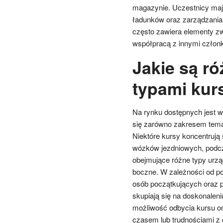
magazynie. Uczestnicy mają
ładunków oraz zarządzania
często zawiera elementy z
współpracą z innymi człon
Jakie są r
typami kur
Na rynku dostępnych jest w
się zarówno zakresem tema
Niektóre kursy koncentrują
wózków jezdniowych, podcz
obejmujące różne typy urzą
boczne. W zależności od po
osób początkujących oraz p
skupiają się na doskonaleni
możliwość odbycia kursu o
czasem lub trudnościami z