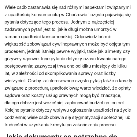
Wiele osób zastanawia się nad różnymi aspektami związanymi
z upadłością konsumencką w Chorzowie i często pojawiają się
pytania dotyczące tego procesu. Jednym z najczęściej
zadawanych pytań jest to, jakie długi można umorzyć w
ramach upadłości konsumenckiej. Odpowiedź brzmi:
większość zobowiązań cywilnoprawnych może być objęta tym
procesem, jednak istnieją pewne wyjątki, takie jak alimenty czy
grzywny sądowe. Inne pytanie dotyczy czasu trwania całego
postępowania; zazwyczaj trwa ono od kilku miesięcy do kilku
lat, w zależności od skomplikowania sprawy oraz liczby
wierzycieli. Osoby zainteresowane często pytają także o koszty
związane z procedurą upadłościową; warto wiedzieć, że opłaty
sądowe oraz koszty usług prawnych mogą być znaczące,
dlatego dobrze jest wcześniej zaplanować budżet na ten cel.
Kolejne pytanie dotyczy wpływu ogłoszenia upadłości na życie
codzienne; wiele osób obawia się stygmatyzacji społecznej lub
trudności w uzyskaniu kredytu po zakończeniu procesu.
Jakie dokumenty są potrzebne do