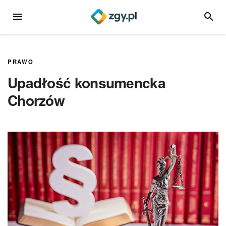
Przejdź
MENU
SZUKA
do
treści
PRAWO
Upadłość konsumencka
Chorzów