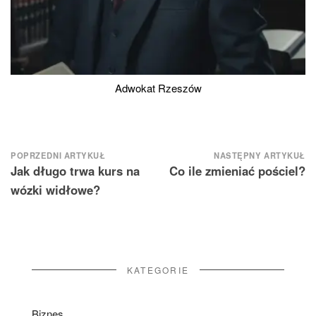
Adwokat Rzeszów
Nawigacja
POPRZEDNI ARTYKUŁ
NASTĘPNY ARTYKUŁ
Jak długo trwa kurs na
Co ile zmieniać pościel?
wpisu
wózki widłowe?
KATEGORIE
Biznes