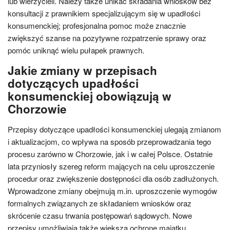
lub wierzycieli. Należy także unikać składania wniosków bez
konsultacji z prawnikiem specjalizującym się w upadłości
konsumenckiej; profesjonalna pomoc może znacznie
zwiększyć szanse na pozytywne rozpatrzenie sprawy oraz
pomóc uniknąć wielu pułapek prawnych.
Jakie zmiany w przepisach
dotyczących upadłości
konsumenckiej obowiązują w
Chorzowie
Przepisy dotyczące upadłości konsumenckiej ulegają zmianom
i aktualizacjom, co wpływa na sposób przeprowadzania tego
procesu zarówno w Chorzowie, jak i w całej Polsce. Ostatnie
lata przyniosły szereg reform mających na celu uproszczenie
procedur oraz zwiększenie dostępności dla osób zadłużonych.
Wprowadzone zmiany obejmują m.in. uproszczenie wymogów
formalnych związanych ze składaniem wniosków oraz
skrócenie czasu trwania postępowań sądowych. Nowe
przepisy umożliwiają także większą ochronę majątku