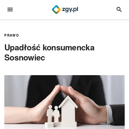
Przejdź
MENU
SZUKA
do
treści
PRAWO
Upadłość konsumencka
Sosnowiec