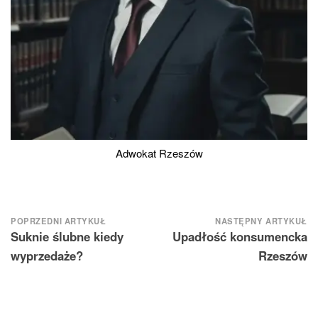
Adwokat Rzeszów
Nawigacja
POPRZEDNI ARTYKUŁ
NASTĘPNY ARTYKUŁ
Suknie ślubne kiedy
Upadłość konsumencka
wpisu
wyprzedaże?
Rzeszów