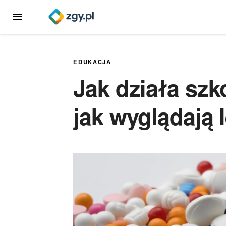
Przejdź
MENU
do
treści
EDUKACJA
Jak działa szk
jak wyglądają 