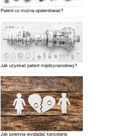
Patent co można opatentować?
Jak uzyskać patent międzynarodowy?
Jak powinna wyglądać kancelaria