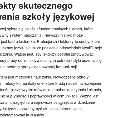
ekty skutecznego
ania szkoły językowej
j opiera się na kilku fundamentalnych filarach, które
ktywny system nauczania. Pierwszym i być może
st kadra lektorska. Profesjonalni lektorzy to osoby, które
auczany język, ale także posiadają odpowiednie kwalifikacje
czania. Ważne jest, aby lektorzy potrafili zmotywować
y pracy do ich indywidualnych potrzeb i stylu uczenia się,
 atmosferę sprzyjającą otwartej komunikacji.
tem jest metodyka nauczania. Nowoczesne szkoły
 metody komunikatywne, które kładą nacisk na rozwijanie
ności językowych: mówienia, słuchania, czytania i pisania,
iem płynności i poprawności w komunikacji. Ważne jest,
na i uwzględniała najnowsze osiągnięcia w dziedzinie
dydaktyczne powinny być aktualne, interesujące i
zainteresowań kursantów.