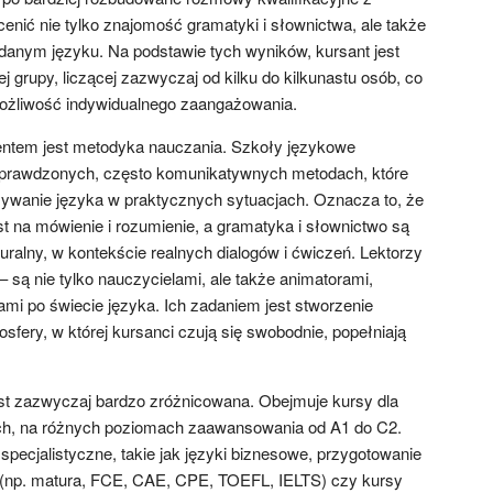
cenić nie tylko znajomość gramatyki i słownictwa, ale także
danym języku. Na podstawie tych wyników, kursant jest
j grupy, liczącej zazwyczaj od kilku do kilkunastu osób, co
możliwość indywidualnego zaangażowania.
ntem jest metodyka nauczania. Szkoły językowe
 sprawdzonych, często komunikatywnych metodach, które
ywanie języka w praktycznych sytuacjach. Oznacza to, że
t na mówienie i rozumienie, a gramatyka i słownictwo są
alny, w kontekście realnych dialogów i ćwiczeń. Lektorzy
– są nie tylko nauczycielami, ale także animatorami,
mi po świecie języka. Ich zadaniem jest stworzenie
osfery, w której kursanci czują się swobodnie, popełniają
st zazwyczaj bardzo zróżnicowana. Obejmuje kursy dla
ych, na różnych poziomach zaawansowania od A1 do C2.
pecjalistyczne, takie jak języki biznesowe, przygotowanie
(np. matura, FCE, CAE, CPE, TOEFL, IELTS) czy kursy