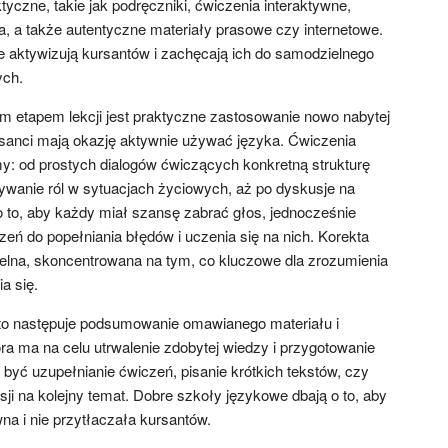
yczne, takie jak podręczniki, ćwiczenia interaktywne,
cia, a także autentyczne materiały prasowe czy internetowe.
óre aktywizują kursantów i zachęcają ich do samodzielnego
ych.
 etapem lekcji jest praktyczne zastosowanie nowo nabytej
ursanci mają okazję aktywnie używać języka. Ćwiczenia
y: od prostych dialogów ćwiczących konkretną strukturę
wanie ról w sytuacjach życiowych, aż po dyskusje na
o to, aby każdy miał szansę zabrać głos, jednocześnie
eń do popełniania błędów i uczenia się na nich. Korekta
elna, skoncentrowana na tym, co kluczowe dla zrozumienia
a się.
sto następuje podsumowanie omawianego materiału i
ra ma na celu utrwalenie zdobytej wiedzy i przygotowanie
 być uzupełnianie ćwiczeń, pisanie krótkich tekstów, czy
ji na kolejny temat. Dobre szkoły językowe dbają o to, aby
 i nie przytłaczała kursantów.