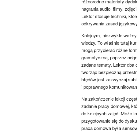
różnorodne materiały dydakt
nagrania audio, filmy, zdję
Lektor stosuje techniki, kt
odkrywania zasad językow
Kolejnym, niezwykle ważnym
wiedzy. To właśnie tutaj k
mogą przybierać różne form
gramatyczną, poprzez odgry
zadane tematy. Lektor dba 
tworząc bezpieczną przestrz
błędów jest zazwyczaj subt
i poprawnego komunikowani
Na zakończenie lekcji czę
zadanie pracy domowej, któ
do kolejnych zajęć. Może to
przygotowanie się do dyskus
praca domowa była sensowna