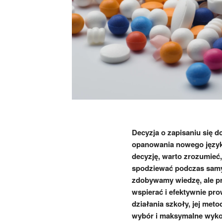
Decyzja o zapisaniu się d
opanowania nowego język
decyzję, warto zrozumieć,
spodziewać podczas samych
zdobywamy wiedzę, ale p
wspierać i efektywnie pr
działania szkoły, jej met
wybór i maksymalne wykor