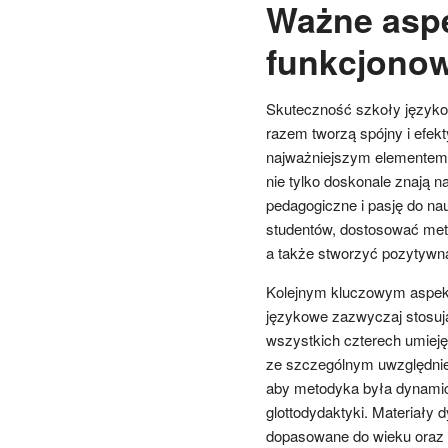
Ważne asp
funkcjonow
Skuteczność szkoły językowe
razem tworzą spójny i efe
najważniejszym elementem je
nie tylko doskonale znają n
pedagogiczne i pasję do nau
studentów, dostosować metod
a także stworzyć pozytywną
Kolejnym kluczowym aspek
językowe zazwyczaj stosują
wszystkich czterech umiejęt
ze szczególnym uwzględnien
aby metodyka była dynamicz
glottodydaktyki. Materiały 
dopasowane do wieku oraz 