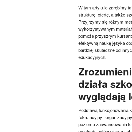
W tym artykule zgłębimy taj
strukturę, ofertę, a także 
Przyjrzymy się różnym meto
wykorzystywanym materiało
pomoże przyszłym kursanto
efektywną naukę języka obc
bardziej skuteczne od innyc
edukacyjnych.
Zrozumien
działa szko
wyglądają l
Podstawą funkcjonowania k
rekrutacyjny i organizacyj
poziomu zaawansowania kan
prostych testów pisemnych