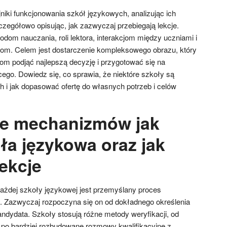
niki funkcjonowania szkół językowych, analizując ich
szczegółowo opisując, jak zazwyczaj przebiegają lekcje.
dom nauczania, roli lektora, interakcjom między uczniami i
m. Celem jest dostarczenie kompleksowego obrazu, który
m podjąć najlepszą decyzję i przygotować się na
ego. Dowiedz się, co sprawia, że niektóre szkoły są
h i jak dopasować ofertę do własnych potrzeb i celów
ie mechanizmów jak
ła językowa oraz jak
ekcje
ażdej szkoły językowej jest przemyślany proces
ny. Zazwyczaj rozpoczyna się on od dokładnego określenia
dydata. Szkoły stosują różne metody weryfikacji, od
 po bardziej rozbudowane rozmowy kwalifikacyjne z