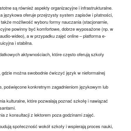
stotne są również aspekty organizacyjne i infrastrukturalne.
a językowa oferuje przejrzysty system zapisów i płatności,
a także możliwość wyboru formy nauczania (stacjonarnie,
ekcyjne powinny być komfortowe, dobrze wyposażone (np. w
 audio-wideo), a w przypadku zajęć online – platforma e-
icyjna i stabilna.
atkowych aktywnościach, które często oferują szkoły
 gdzie można swobodnie ćwiczyć język w nieformalnej
e, poświęcone konkretnym zagadnieniom językowym lub
nia kulturalne, które pozwalają poznać szkołę i nawiązać
santami.
a z konsultacji z lektorem poza godzinami zajęć.
udują społeczność wokół szkoły i wspierają proces nauki,