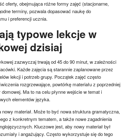
ć oferty, obejmująca różne formy zajęć (stacjonarne,
ogodne terminy, pozwala dopasować naukę do
u i preferencji ucznia.
ają typowe lekcje w
kowej dzisiaj
ykowej zazwyczaj trwają od 45 do 90 minut, w zależności
 placówki. Każde zajęcia są starannie zaplanowane przez
elów lekcji i potrzeb grupy. Początek zajęć często
ćwiczenia rozgrzewające, powtórkę materiału z poprzedniej
y domowej. Ma to na celu płynne wejście w temat i
owych elementów języka.
 nowy materiał. Może to być nowa struktura gramatyczna,
ego z konkretnym tematem, a także nowe zagadnienia
anglojęzycznych. Kluczowe jest, aby nowy materiał był
umiały i angażujący. Często wykorzystuje się do tego