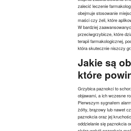
zalecić leczenie farmakolo
obejmuje stosowanie miejsc
maści czy żeli, które apli
W bardziej zaawansowanych
przeciwgrzybicze, które dzi
terapii farmakologicznej, po
która skutecznie niszczy g
Jakie są o
które powi
Grzybica paznokci to schor
objawami, a ich wczesne ro
Pierwszym sygnałem alarmo
żółty, brązowy lub nawet cz
paznokcia oraz jej krucho
oddzielanie się paznokcia 
skóra wokół paznokcia może