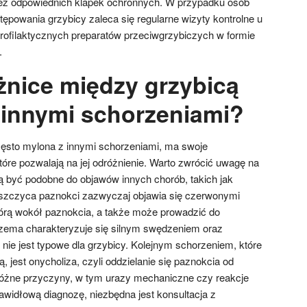
z odpowiednich klapek ochronnych. W przypadku osób
ępowania grzybicy zaleca się regularne wizyty kontrolne u
rofilaktycznych preparatów przeciwgrzybiczych w formie
.
óżnice między grzybicą
 innymi schorzeniami?
zęsto mylona z innymi schorzeniami, ma swoje
óre pozwalają na jej odróżnienie. Warto zwrócić uwagę na
ą być podobne do objawów innych chorób, takich jak
zczyca paznokci zazwyczaj objawia się czerwonymi
órą wokół paznokcia, a także może prowadzić do
 egzema charakteryzuje się silnym swędzeniem oraz
nie jest typowe dla grzybicy. Kolejnym schorzeniem, które
 jest onycholiza, czyli oddzielanie się paznokcia od
różne przyczyny, w tym urazy mechaniczne czy reakcje
awidłową diagnozę, niezbędna jest konsultacja z