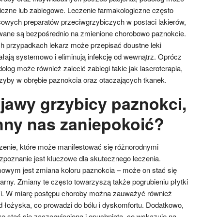
giczne lub zabiegowe. Leczenie farmakologiczne często
owych preparatów przeciwgrzybiczych w postaci lakierów,
kowane są bezpośrednio na zmienione chorobowo paznokcie.
 przypadkach lekarz może przepisać doustne leki
ałają systemowo i eliminują infekcję od wewnątrz. Oprócz
dolog może również zalecić zabiegi takie jak laseroterapia,
rzyby w obrębie paznokcia oraz otaczających tkanek.
bjawy grzybicy paznokci,
nny nas zaniepokoić?
zenie, które może manifestować się różnorodnymi
zpoznanie jest kluczowe dla skutecznego leczenia.
wym jest zmiana koloru paznokcia – może on stać się
arny. Zmiany te często towarzyszą także pogrubieniu płytki
ści. W miarę postępu choroby można zauważyć również
od łożyska, co prowadzi do bólu i dyskomfortu. Dodatkowo,
 stać się zaczerwieniona i opuchnięta, co wskazuje na