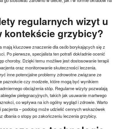
 go stosować zarówno w diecie, jak i w formie okładów na
lety regularnych wizyt u
 kontekście grzybicy?
a mają kluczowe znaczenie dla osób borykających się z
. Po pierwsze, specjalista ten potrafi dokładnie ocenić
ęp choroby. Dzięki temu możliwe jest dostosowanie terapii
pacjenta oraz monitorowanie skuteczności leczenia.
yć inne potencjalne problemy zdrowotne związane ze
ące paznokcie czy modzele, które mogą być wynikiem
admiernego obciążenia stóp. Regularne wizyty pozwalają
abiegów pielęgnacyjnych, takich jak usuwanie martwego
aznokci, co wpływa na ich ogólny wygląd i zdrowie. Warto
i pacjenta – podolog może udzielić cennych wskazówek
az dbania o stopy po zakończeniu leczenia grzybicy.