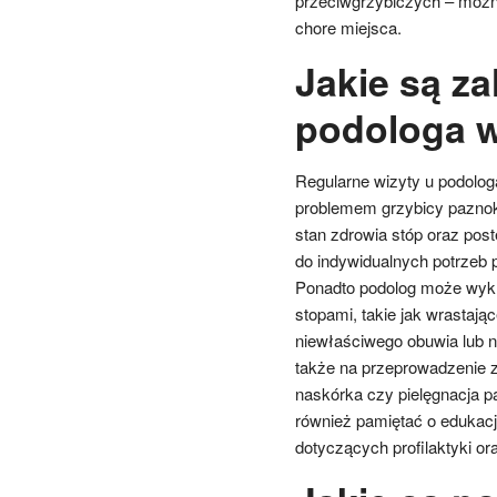
przeciwgrzybiczych – można
chore miejsca.
Jakie są za
podologa w
Regularne wizyty u podolog
problemem grzybicy paznokci
stan zdrowia stóp oraz post
do indywidualnych potrzeb 
Ponadto podolog może wykr
stopami, takie jak wrastaj
niewłaściwego obuwia lub n
także na przeprowadzenie z
naskórka czy pielęgnacja p
również pamiętać o edukacj
dotyczących profilaktyki or