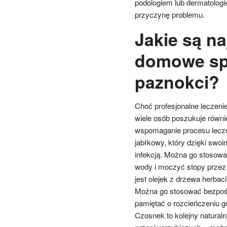
podologiem lub dermatologie
przyczynę problemu.
Jakie są na
domowe sp
paznokci?
Choć profesjonalne leczenie
wiele osób poszukuje równ
wspomaganie procesu lecze
jabłkowy, który dzięki sw
infekcją. Można go stosować
wody i moczyć stopy przez
jest olejek z drzewa herbac
Można go stosować bezpośr
pamiętać o rozcieńczeniu g
Czosnek to kolejny naturaln