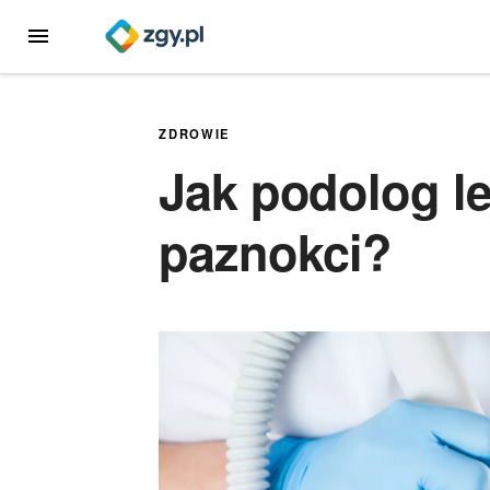
Przejdź
MENU
do
treści
ZDROWIE
Jak podolog le
paznokci?