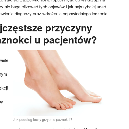
by nie bagatelizować tych objawów i jak najszybciej udać
tawienia diagnozy oraz wdrożenia odpowiedniego leczenia.
ajczęstsze przyczyny
aznokci u pacjentów?
wiele
a
dnym
ekcji
by
Jak podolog leczy grzybice paznokci?