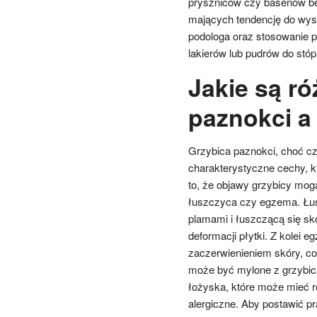
pryszniców czy basenów be
mających tendencję do wyst
podologa oraz stosowanie p
lakierów lub pudrów do stóp
Jakie są r
paznokci a
Grzybica paznokci, choć c
charakterystyczne cechy, kt
to, że objawy grzybicy mog
łuszczyca czy egzema. Łus
plamami i łuszczącą się sk
deformacji płytki. Z kolei
zaczerwienieniem skóry, co 
może być mylone z grzybicą,
łożyska, które może mieć 
alergiczne. Aby postawić pr