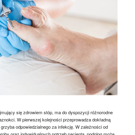
zajmujący się zdrowiem stóp, ma do dyspozycji różnorodne
aznokci. W pierwszej kolejności przeprowadza dokładną
j grzyba odpowiedzialnego za infekcję. W zależności od
roby oraz indywidualnych potrzeb pacjenta, podolog może