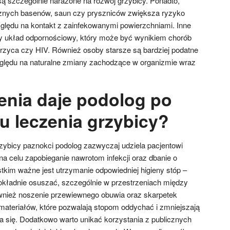
ą szczególnie narażone na rozwój grzybicy. Ponadto,
icznych basenów, saun czy pryszniców zwiększa ryzyko
lędu na kontakt z zainfekowanymi powierzchniami. Inne
ny układ odpornościowy, który może być wynikiem chorób
krzyca czy HIV. Również osoby starsze są bardziej podatne
zględu na naturalne zmiany zachodzące w organizmie wraz
cenia daje podolog po
u leczenia grzybicy?
zybicy paznokci podolog zazwyczaj udziela pacjentowi
a celu zapobieganie nawrotom infekcji oraz dbanie o
tkim ważne jest utrzymanie odpowiedniej higieny stóp –
 dokładnie osuszać, szczególnie w przestrzeniach między
ównież noszenie przewiewnego obuwia oraz skarpetek
ateriałów, które pozwalają stopom oddychać i zmniejszają
 się. Dodatkowo warto unikać korzystania z publicznych