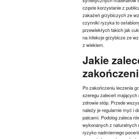
syntetycznych materiałów s
częste korzystanie z publ
zakażeń grzybiczych ze wzg
czynniki ryzyka to osłabio
przewlekłych takich jak cu
na infekcje grzybicze ze w
z wiekiem.
Jakie zale
zakończeni
Po zakończeniu leczenia gr
szeregu zaleceń mających n
zdrowie stóp. Przede wszys
należy je regularnie myć i
palcami. Podolog zaleca r
wykonanych z naturalnych m
ryzyko nadmiernego pocenia