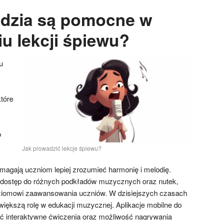
ędzia są pomocne w
u lekcji śpiewu?
u
tóre
b
Jak prowadzić lekcje śpiewu?
agają uczniom lepiej zrozumieć harmonię i melodię.
ć dostęp do różnych podkładów muzycznych oraz nutek,
ziomowi zaawansowania uczniów. W dzisiejszych czasach
większą rolę w edukacji muzycznej. Aplikacje mobilne do
ć interaktywne ćwiczenia oraz możliwość nagrywania