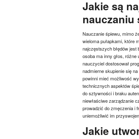
Jakie są n
nauczaniu
Nauczanie śpiewu, mimo że
wieloma pułapkami, które 
najczęstszych błędów jest 
osoba ma inny głos, różne u
nauczyciel dostosował prog
nadmierne skupienie się na
powinni mieć możliwość wyr
technicznych aspektów śpi
do sztywności i braku aute
niewłaściwe zarządzanie cz
prowadzić do zmęczenia i f
uniemożliwić im przyswojen
Jakie utwo