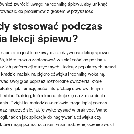
wnież zwrócić uwagę na technikę śpiewu, aby uniknąć
prowadzić do problemów z głosem w przyszłości.
dy stosować podczas
a lekcji śpiewu?
auczania jest kluczowy dla efektywności lekcji śpiewu.
ejść, które można zastosować w zależności od poziomu
z ich preferencji muzycznych. Jedną z popularnych metod
a kładzie nacisk na piękno dźwięku i technikę wokalną.
ować swój głos poprzez różnorodne ćwiczenia, które
kalny, jak i umiejętność interpretacji utworów. Innym
l Voice Training, która koncentruje się na zrozumieniu
łania. Dzięki tej metodzie uczniowie mogą lepiej poznać
raz nauczyć się, jak je wykorzystać w praktyce. Warto
ogii, takich jak aplikacje do nagrywania dźwięku czy
, które mogą pomóc uczniom w samodzielnej ocenie swoich