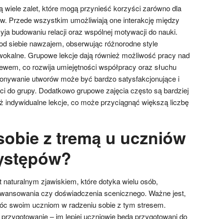
 wiele zalet, które mogą przynieść korzyści zarówno dla
iów. Przede wszystkim umożliwiają one interakcję między
yja budowaniu relacji oraz wspólnej motywacji do nauki.
d siebie nawzajem, obserwując różnorodne style
wokalne. Grupowe lekcje dają również możliwość pracy nad
ewem, co rozwija umiejętności współpracy oraz słuchu
nywanie utworów może być bardzo satysfakcjonujące i
ci do grupy. Dodatkowo grupowe zajęcia często są bardziej
ż indywidualne lekcje, co może przyciągnąć większą liczbę
sobie z tremą u uczniów
ystępów?
 naturalnym zjawiskiem, które dotyka wielu osób,
awansowania czy doświadczenia scenicznego. Ważne jest,
móc swoim uczniom w radzeniu sobie z tym stresem.
rzygotowanie – im lepiej uczniowie będą przygotowani do