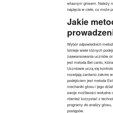
własnym głosem. Należy ró
napięcia w ciele, co może 
Jakie meto
prowadzeni
Wybór odpowiednich metod n
Istnieje wiele różnych pod
zaawansowania uczniów ora
jest metoda Bel canto, któr
Uczniowie uczą się kontrol
rozwijają zarówno zakres wo
podejściem jest metoda Estil
mechaniki głosu i jego dzia
swoje możliwości wokalne o
również korzystać z technol
programy do analizy głosu
postępów.