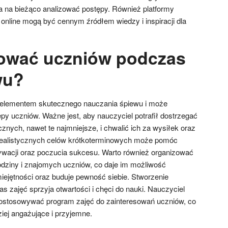
 na bieżąco analizować postępy. Również platformy
 online mogą być cennym źródłem wiedzy i inspiracji dla
ować uczniów podczas
wu?
 elementem skutecznego nauczania śpiewu i może
y uczniów. Ważne jest, aby nauczyciel potrafił dostrzegać
znych, nawet te najmniejsze, i chwalić ich za wysiłek oraz
realistycznych celów krótkoterminowych może pomóc
wacji oraz poczucia sukcesu. Warto również organizować
odziny i znajomych uczniów, co daje im możliwość
ejętności oraz buduje pewność siebie. Stworzenie
s zajęć sprzyja otwartości i chęci do nauki. Nauczyciel
dostosowywać program zajęć do zainteresowań uczniów, co
ziej angażujące i przyjemne.