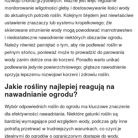
rozwoju chorób grzybowych. Ważne jest więc regularne
monitorowanie wilgotności gleby i dostosowywanie ilości wody
do aktualnych potrzeb roślin. Kolejnym błędem jest niewłaściwe
ustawienie zraszaczy lub systemu kropelkowego; źle
skierowane strumienie wody mogą powodować marnotrawstwo
i niedostateczne nawodnienie niektórych obszarów ogrodu.
Należy również pamiętać o tym, aby nie podlewać roślin w
pełnym słońcu, ponieważ może to prowadzić do parowania
wody zanim dotrze ona do korzeni. Ponadto warto unikać
podlewania jedynie powierzchniowego; głębsze nawodnienie
sprzyja lepszemu rozwojowi korzeni i zdrowiu roślin.
Jakie rośliny najlepiej reagują na
nawadnianie ogrodu?
Wybór odpowiednich roślin do ogrodu ma kluczowe znaczenie
dla efektywności nawadniania. Niektóre gatunki roślin są
bardziej wymagające pod względem wody, podczas gdy inne
potrafią przetrwać w trudniejszych warunkach, co czyni je
idealnymi do ogrodów o ograniczonym dostępie do wody.