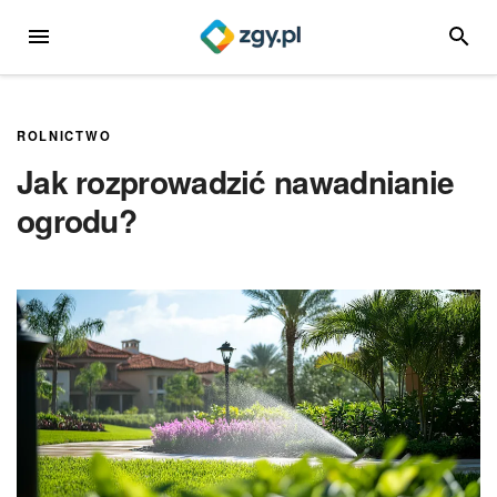
Przejdź
MENU
SZUKA
do
treści
ROLNICTWO
Jak rozprowadzić nawadnianie
ogrodu?