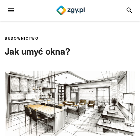
Przejdź
MENU
SZUKA
do
treści
BUDOWNICTWO
Jak umyć okna?