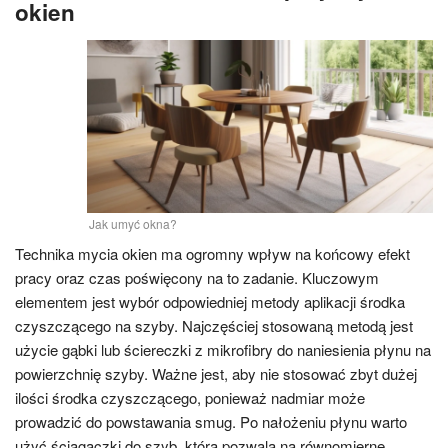
okien
Jak umyć okna?
Technika mycia okien ma ogromny wpływ na końcowy efekt
pracy oraz czas poświęcony na to zadanie. Kluczowym
elementem jest wybór odpowiedniej metody aplikacji środka
czyszczącego na szyby. Najczęściej stosowaną metodą jest
użycie gąbki lub ściereczki z mikrofibry do naniesienia płynu na
powierzchnię szyby. Ważne jest, aby nie stosować zbyt dużej
ilości środka czyszczącego, ponieważ nadmiar może
prowadzić do powstawania smug. Po nałożeniu płynu warto
użyć ściągaczki do szyb, która pozwala na równomierne