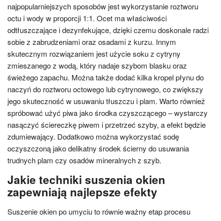
najpopularniejszych sposobów jest wykorzystanie roztworu
octu i wody w proporcji 1:1. Ocet ma właściwości
odtłuszczające i dezynfekujące, dzięki czemu doskonale radzi
sobie z zabrudzeniami oraz osadami z kurzu. Innym
skutecznym rozwiązaniem jest użycie soku z cytryny
zmieszanego z wodą, który nadaje szybom blasku oraz
świeżego zapachu. Można także dodać kilka kropel płynu do
naczyń do roztworu octowego lub cytrynowego, co zwiększy
jego skuteczność w usuwaniu tłuszczu i plam. Warto również
spróbować użyć piwa jako środka czyszczącego – wystarczy
nasączyć ściereczkę piwem i przetrzeć szyby, a efekt będzie
zdumiewający. Dodatkowo można wykorzystać sodę
oczyszczoną jako delikatny środek ścierny do usuwania
trudnych plam czy osadów mineralnych z szyb.
Jakie techniki suszenia okien
zapewniają najlepsze efekty
Suszenie okien po umyciu to równie ważny etap procesu