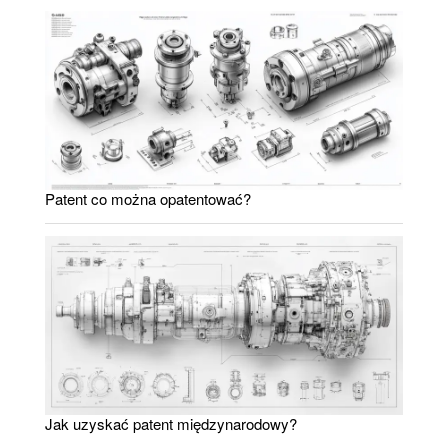
Patent co można opatentować?
Jak uzyskać patent międzynarodowy?