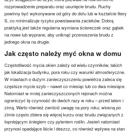
rozprowadzenie preparatu oraz usunięcie brudu. Ruchy
powinny być wykonywane od góry do dołu lub w kształcie litery
S, co minimalizuje ryzyko powstawania zacieków. Dobrą
praktyką jest także regularna wymiana ściereczek oraz gąbek
na nowe lub wyprane, aby uniknąć przenoszenia brudu z
jednego okna na drugie.
Jak często należy myć okna w domu
Częstotliwość mycia okien zależy od wielu czynników, takich
jak lokalizacja budynku, pora roku czy warunki atmosferyczne.
W miastach o dużym zanieczyszczeniu powietrza zaleca się
częstsze mycie szyb – nawet co miesiąc lub co dwa miesiące.
Natomiast w mniej zanieczyszczonych rejonach można
ograniczyć tę czynność do dwóch razy w roku – przed latem i
zimą. Warto również zwrócić uwagę na pory roku; wiosną po
zimie często zbiera się więcej kurzu oraz brudu związanych z
topniejącym śniegiem czy pyleniem roślin. Jesień natomiast
przynosi opadające liście i deszcz, co również wpływa na stan