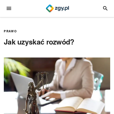
Przejdź
MENU
SZUKA
do
treści
PRAWO
Jak uzyskać rozwód?