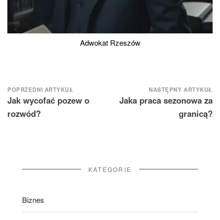
Adwokat Rzeszów
Nawigacja
POPRZEDNI ARTYKUŁ
NASTĘPNY ARTYKUŁ
Jak wycofać pozew o
Jaka praca sezonowa za
wpisu
rozwód?
granicą?
KATEGORIE
Biznes