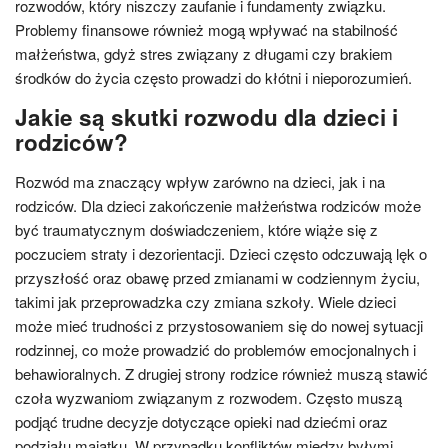
rozwodów, który niszczy zaufanie i fundamenty związku.
Problemy finansowe również mogą wpływać na stabilność
małżeństwa, gdyż stres związany z długami czy brakiem
środków do życia często prowadzi do kłótni i nieporozumień.
Jakie są skutki rozwodu dla dzieci i
rodziców?
Rozwód ma znaczący wpływ zarówno na dzieci, jak i na
rodziców. Dla dzieci zakończenie małżeństwa rodziców może
być traumatycznym doświadczeniem, które wiąże się z
poczuciem straty i dezorientacji. Dzieci często odczuwają lęk o
przyszłość oraz obawę przed zmianami w codziennym życiu,
takimi jak przeprowadzka czy zmiana szkoły. Wiele dzieci
może mieć trudności z przystosowaniem się do nowej sytuacji
rodzinnej, co może prowadzić do problemów emocjonalnych i
behawioralnych. Z drugiej strony rodzice również muszą stawić
czoła wyzwaniom związanym z rozwodem. Często muszą
podjąć trudne decyzje dotyczące opieki nad dziećmi oraz
podziału majątku. W przypadku konfliktów między byłymi