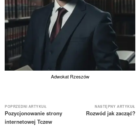
Adwokat Rzeszów
Nawigacja
POPRZEDNI ARTYKUŁ
NASTĘPNY ARTYKUŁ
Pozycjonowanie strony
Rozwód jak zacząć?
wpisu
internetowej Tczew