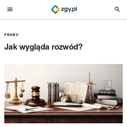
Przejdź
MENU
SZUKA
do
treści
PRAWO
Jak wygląda rozwód?