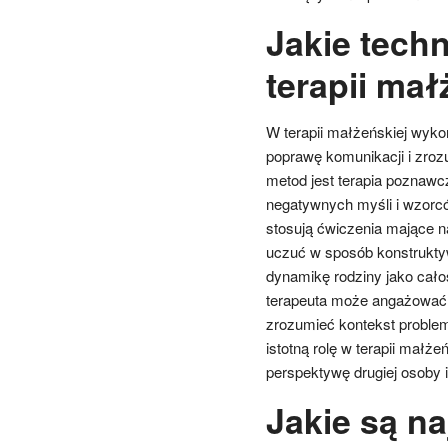
Jakie tech
terapii mał
W terapii małżeńskiej wykor
poprawę komunikacji i zroz
metod jest terapia poznawcz
negatywnych myśli i wzorcó
stosują ćwiczenia mające na
uczuć w sposób konstruktyw
dynamikę rodziny jako całoś
terapeuta może angażować i
zrozumieć kontekst problem
istotną rolę w terapii małż
perspektywę drugiej osoby i
Jakie są n