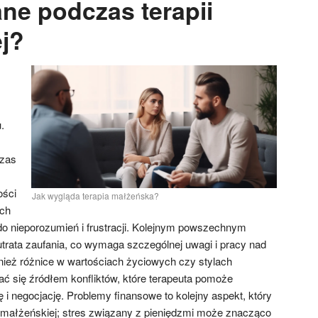
ne podczas terapii
j?
.
zas
ości
Jak wygląda terapia małżeńska?
ch
 do nieporozumień i frustracji. Kolejnym powszechnym
utrata zaufania, co wymaga szczególnej uwagi i pracy nad
ież różnice w wartościach życiowych czy stylach
ć się źródłem konfliktów, które terapeuta pomoże
i negocjację. Problemy finansowe to kolejny aspekt, który
ii małżeńskiej; stres związany z pieniędzmi może znacząco