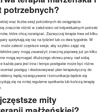
est potrzebnych?
skiej oraz liczba sesji potrzebnych do osiągnięcia
ę znacznie różnić w zależności od indywidualnych potrzeb
mów, które chcą rozwiązać. Zazwyczaj terapia trwa od kilku
 pary spotykają się raz na tydzień lub co dwa tygodnie. W
a może zalecić częstsze sesje, aby szybko zająć się
 Niektóre pary mogą zauważyć znaczną poprawę już po kilku
inne mogą wymagać dłuższego okresu pracy nad sobą.
że każda para jest inna i tempo postępów może być różne.
e oceniać postępy i dostosowywać plan terapeutyczny do
problemy będą rozwiązywane i komunikacja będzie się
cydują się na mniej regularne spotkania lub kończą terapię
.
jczęstsze mity
terapii małżeńskiej?