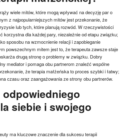
krąży wiele mitów, które mogą wpływać na decyzję par o
nym z najpopularniejszych mitów jest przekonanie, że
 kryzysie lub tych, które planują rozwód. W rzeczywistości
 korzystna dla każdej pary, niezależnie od etapu związku;
jako sposobu na wzmocnienie relacji i zapobieganie
m powszechnym mitem jest to, że terapeuta zawsze staje
b oskarża drugą stronę o problemy w związku. Dobry
ralny mediator i pomaga obu partnerom znaleźć wspólne
 przekonanie, że terapia małżeńska to proces szybki i łatwy;
na czasu oraz zaangażowania ze strony obu partnerów.
ć odpowiedniego
la siebie i swojego
uty ma kluczowe znaczenie dla sukcesu terapii