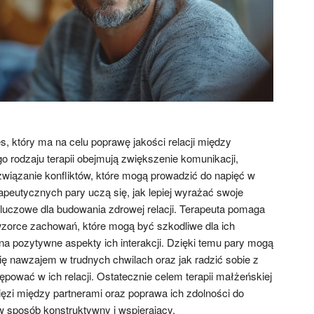
, który ma na celu poprawę jakości relacji między
o rodzaju terapii obejmują zwiększenie komunikacji,
związanie konfliktów, które mogą prowadzić do napięć w
rapeutycznych pary uczą się, jak lepiej wyrażać swoje
 kluczowe dla budowania zdrowej relacji. Terapeuta pomaga
zorce zachowań, które mogą być szkodliwe dla ich
na pozytywne aspekty ich interakcji. Dzięki temu pary mogą
ię nawzajem w trudnych chwilach oraz jak radzić sobie z
pować w ich relacji. Ostatecznie celem terapii małżeńskiej
 więzi między partnerami oraz poprawa ich zdolności do
 sposób konstruktywny i wspierający.