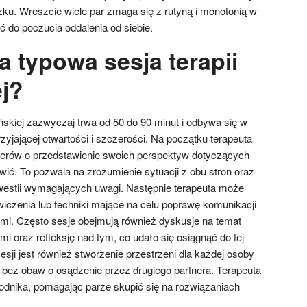
u. Wreszcie wiele par zmaga się z rutyną i monotonią w
 do poczucia oddalenia od siebie.
 typowa sesja terapii
j?
ńskiej zazwyczaj trwa od 50 do 90 minut i odbywa się w
yjającej otwartości i szczerości. Na początku terapeuta
nerów o przedstawienie swoich perspektyw dotyczących
ić. To pozwala na zrozumienie sytuacji z obu stron oraz
westii wymagających uwagi. Następnie terapeuta może
czenia lub techniki mające na celu poprawę komunikacji
ami. Często sesje obejmują również dyskusje na temat
 oraz refleksję nad tym, co udało się osiągnąć do tej
ji jest również stworzenie przestrzeni dla każdej osoby
bez obaw o osądzenie przez drugiego partnera. Terapeuta
wodnika, pomagając parze skupić się na rozwiązaniach