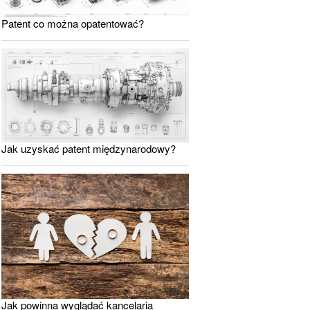
Patent co można opatentować?
Jak uzyskać patent międzynarodowy?
Jak powinna wyglądać kancelaria