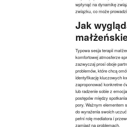
wpłynąć na dynamikę związk
związku, co może prowadzić
Jak wygląda
małżeńskie
Typowa sesja terapii małże
komfortowej atmosferze sprz
zazwyczaj prosi oboje part
problemów, które chcą omów
identyfikację kluczowych k
zaproponować konkretne ćwi
lub radzenie sobie z emocj
postępów między spotkaniami
pory. Ważnym elementem ses
do wyrażenia swoich uczuć 
pełni rolę mediatora i prze
zamiast na problemach.