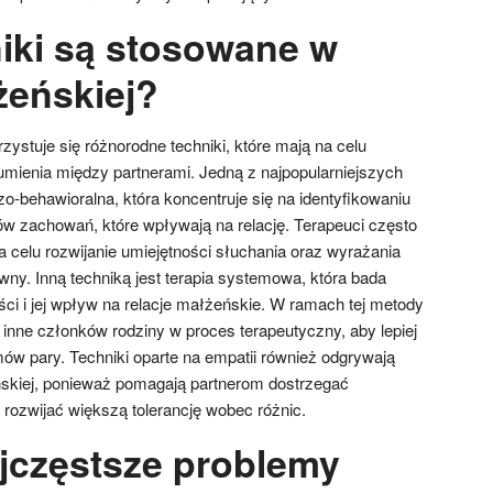
niki są stosowane w
żeńskiej?
zystuje się różnorodne techniki, które mają na celu
umienia między partnerami. Jedną z najpopularniejszych
o-behawioralna, która koncentruje się na identyfikowaniu
w zachowań, które wpływają na relację. Terapeuci często
 celu rozwijanie umiejętności słuchania oraz wyrażania
ny. Inną techniką jest terapia systemowa, która bada
ci i jej wpływ na relacje małżeńskie. W ramach tej metody
nne członków rodziny w proces terapeutyczny, aby lepiej
ów pary. Techniki oparte na empatii również odgrywają
eńskiej, ponieważ pomagają partnerom dostrzegać
 rozwijać większą tolerancję wobec różnic.
ajczęstsze problemy