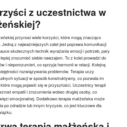
rzyści z uczestnictwa w
żeńskiej?
żeńskiej przynosi wiele korzyści, które mogą znacząco
 Jedną z najważniejszych zalet jest poprawa komunikacji
nauce skutecznych technik wyrażania emocji i potrzeb, pary
lepiej zrozumieć siebie nawzajem. To z kolei prowadzi do
ów i nieporozumień, co sprzyja harmonii w relacji. Kolejną
umiejętności rozwiązywania problemów. Terapia uczy
trudnych sytuacji w sposób konstruktywny, co pozwala im
które mogą pojawić się w przyszłości. Uczestnicy terapii
zrost empatii i zrozumienia wobec drugiej osoby, co
 więzi emocjonalnej. Dodatkowo terapia małżeńska może
 po zdradzie lub innym kryzysie, co jest kluczowe dla
wiązku.
trwa terapia małżeńska i