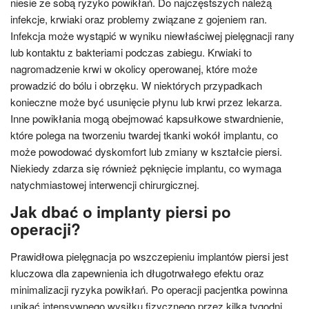
niesie ze sobą ryzyko powikłań. Do najczęstszych należą
infekcje, krwiaki oraz problemy związane z gojeniem ran.
Infekcja może wystąpić w wyniku niewłaściwej pielęgnacji rany
lub kontaktu z bakteriami podczas zabiegu. Krwiaki to
nagromadzenie krwi w okolicy operowanej, które może
prowadzić do bólu i obrzęku. W niektórych przypadkach
konieczne może być usunięcie płynu lub krwi przez lekarza.
Inne powikłania mogą obejmować kapsułkowe stwardnienie,
które polega na tworzeniu twardej tkanki wokół implantu, co
może powodować dyskomfort lub zmiany w kształcie piersi.
Niekiedy zdarza się również pęknięcie implantu, co wymaga
natychmiastowej interwencji chirurgicznej.
Jak dbać o implanty piersi po
operacji?
Prawidłowa pielęgnacja po wszczepieniu implantów piersi jest
kluczowa dla zapewnienia ich długotrwałego efektu oraz
minimalizacji ryzyka powikłań. Po operacji pacjentka powinna
unikać intensywnego wysiłku fizycznego przez kilka tygodni,