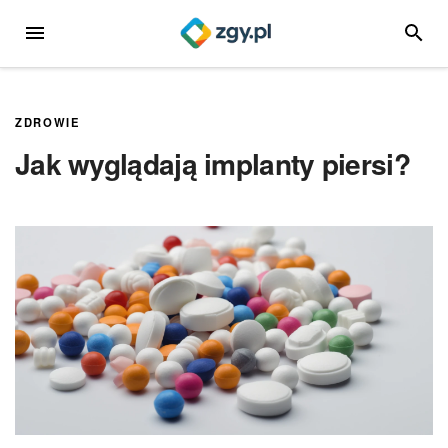
Przejdź
MENU
SZUKA
do
treści
ZDROWIE
Jak wyglądają implanty piersi?