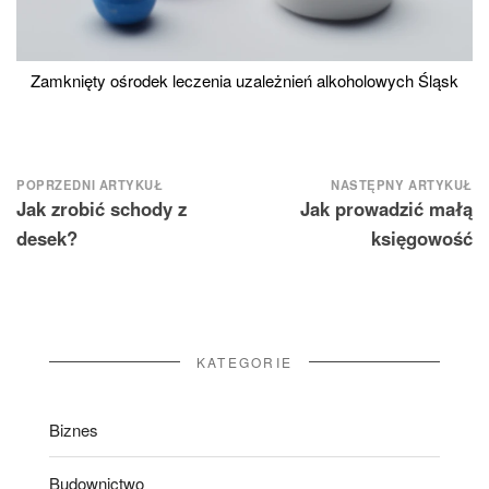
Zamknięty ośrodek leczenia uzależnień alkoholowych Śląsk
Nawigacja
POPRZEDNI ARTYKUŁ
NASTĘPNY ARTYKUŁ
Jak zrobić schody z
Jak prowadzić małą
wpisu
desek?
księgowość
KATEGORIE
Biznes
Budownictwo