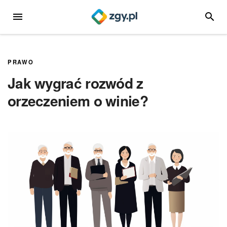
Przejdź
MENU
SZUKA
do
treści
PRAWO
Jak wygrać rozwód z
orzeczeniem o winie?