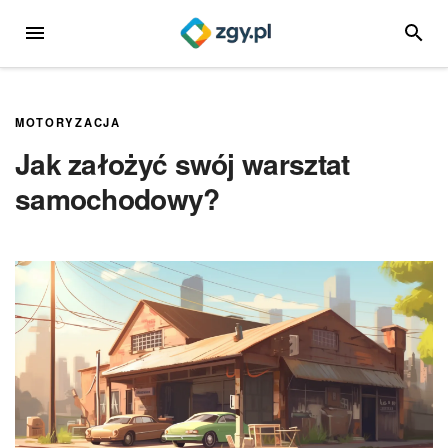
Przejdź
MENU
SZUKA
do
treści
MOTORYZACJA
Jak założyć swój warsztat
samochodowy?