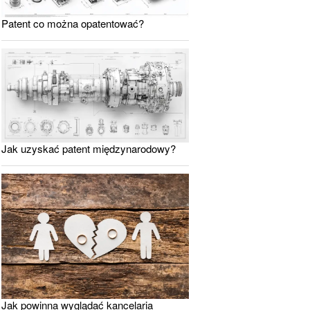
Patent co można opatentować?
Jak uzyskać patent międzynarodowy?
Jak powinna wyglądać kancelaria