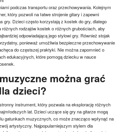
ni
niami podczas transportu oraz przechowywania. Kolejnym
er, który pozwoli na łatwe strojenie gitary i zapewni
gry. Dzieci często korzystają z kostek do gry, dlatego
ka różnych rodzajów kostek o różnych grubościach, aby
jbardziej odpowiadającą jego stylowi gry. Również stojak
 przydatny, ponieważ umożliwia bezpieczne przechowywanie
achęca do częstszej praktyki. Nie można zapomnieć o
łach edukacyjnych, które pomogą dziecku w nauce
osenek.
e muzyczne można grać
dla dzieci?
stronny instrument, który pozwala na eksplorację różnych
ajmłodszych lat. Dzieci uczące się gry na gitarze mogą
elu gatunkach muzycznych, co może znacząco wpłynąć na
zwój artystyczny. Najpopularniejszym stylem dla