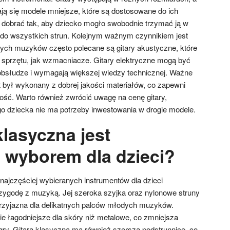
zają się modele mniejsze, które są dostosowane do ich
ży dobrać tak, aby dziecko mogło swobodnie trzymać ją w
 do wszystkich strun. Kolejnym ważnym czynnikiem jest
szych muzyków często polecane są gitary akustyczne, które
sprzętu, jak wzmacniacze. Gitary elektryczne mogą być
obsłudze i wymagają większej wiedzy technicznej. Ważne
t był wykonany z dobrej jakości materiałów, co zapewni
łość. Warto również zwrócić uwagę na cenę gitary,
o dziecka nie ma potrzeby inwestowania w drogie modele.
klasyczna jest
 wyborem dla dzieci?
 najczęściej wybieranych instrumentów dla dzieci
zygodę z muzyką. Jej szeroka szyjka oraz nylonowe struny
 przyjazna dla delikatnych palców młodych muzyków.
e łagodniejsze dla skóry niż metalowe, co zmniejsza
gry. Gitara klasyczna ma również szerszą podstrunnicę, co