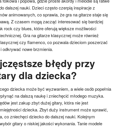
 folkowa i popowa, gdzie proste akordy i melodie są łatwe
o dalszej nauki. Dzieci często czerpią inspiracje z
mów animowanych, co sprawia, że gra na gitarze staje się
abawą. Z czasem mogą zacząć interesować się bardziej
k rock czy blues, które oferują większe możliwości
 technicznej. Gra na gitarze klasycznej może również
klasycznej czy flamenco, co pozwala dzieciom poszerzać
i odkrywać nowe brzmienia.
jczęstsze błędy przy
tary dla dziecka?
ącego dziecka może być wyzwaniem, a wiele osób popełnia
wpłynąć na dalszą naukę i zniechęcić młodego muzyka.
ów jest zakup zbyt dużej gitary, która nie jest
miejętności dziecka. Zbyt duży instrument może sprawić,
a, co zniechęci dziecko do dalszej nauki. Kolejnym
bór gitary o niskiej jakości wykonania. Tanie modele