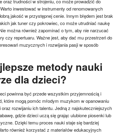
e oraz trudności w strojeniu, co może prowadzić do
. Warto inwestować w instrumenty od renomowanych
dobrą jakość w przystępnej cenie. Innym błędem jest brak
akich jak tuner czy pokrowiec, co może utrudniać naukę
 Nie można również zapominać o tym, aby nie narzucać
ry czy repertuaru. Ważne jest, aby dać mu przestrzeń do
eresowań muzycznych i rozwijania pasji w sposób
ajlepsze metody nauki
rze dla dzieci?
zieci powinna być przede wszystkim przyjemnością i
etod, które mogą pomóc młodym muzykom w opanowaniu
raz rozwijaniu ich talentu. Jedną z najskuteczniejszych
bawę, gdzie dzieci uczą się grając ulubione piosenki lub
czne. Dzięki temu proces nauki staje się bardziej
arto również korzystać z materiałów edukacyjnych