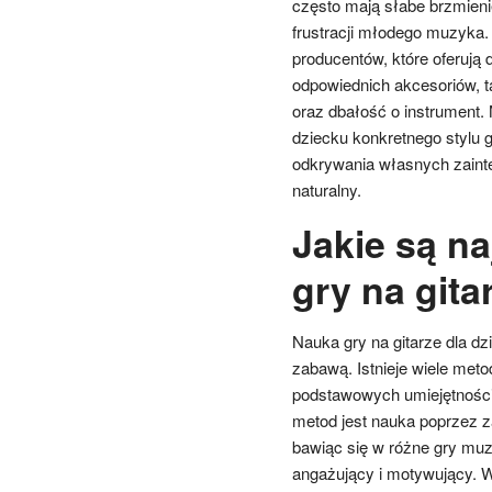
często mają słabe brzmieni
frustracji młodego muzyka
producentów, które oferują 
odpowiednich akcesoriów, t
oraz dbałość o instrument.
dziecku konkretnego stylu g
odkrywania własnych zaint
naturalny.
Jakie są n
gry na gita
Nauka gry na gitarze dla d
zabawą. Istnieje wiele m
podstawowych umiejętności o
metod jest nauka poprzez za
bawiąc się w różne gry muzy
angażujący i motywujący. W