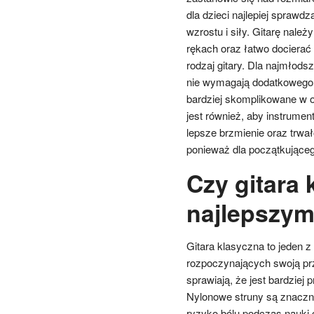
dla dzieci najlepiej sprawd
wzrostu i siły. Gitarę nale
rękach oraz łatwo docierać
rodzaj gitary. Dla najmłod
nie wymagają dodatkowego 
bardziej skomplikowane w 
jest również, aby instrumen
lepsze brzmienie oraz trwa
ponieważ dla początkująceg
Czy gitara 
najlepszym
Gitara klasyczna to jeden z
rozpoczynających swoją pr
sprawiają, że jest bardziej
Nylonowe struny są znaczni
ryzyko bólu podczas nauki 