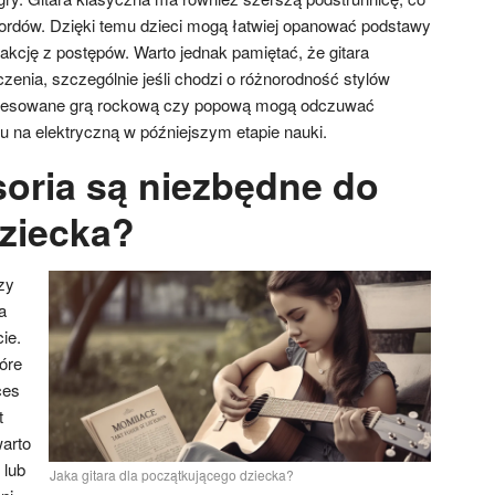
ordów. Dzięki temu dzieci mogą łatwiej opanować podstawy
fakcję z postępów. Warto jednak pamiętać, że gitara
zenia, szczególnie jeśli chodzi o różnorodność stylów
eresowane grą rockową czy popową mogą odczuwać
u na elektryczną w późniejszym etapie nauki.
soria są niezbędne do
dziecka?
zy
a
ie.
tóre
ces
t
arto
 lub
Jaka gitara dla początkującego dziecka?