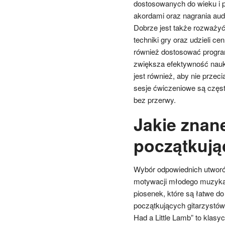
dostosowanych do wieku i 
akordami oraz nagrania au
Dobrze jest także rozważyć
techniki gry oraz udzieli
również dostosować program
zwiększa efektywność nauki
jest również, aby nie przeci
sesje ćwiczeniowe są częst
bez przerwy.
Jakie znane
początkują
Wybór odpowiednich utworó
motywacji młodego muzyka o
piosenek, które są łatwe d
początkujących gitarzystów. 
Had a Little Lamb” to klas