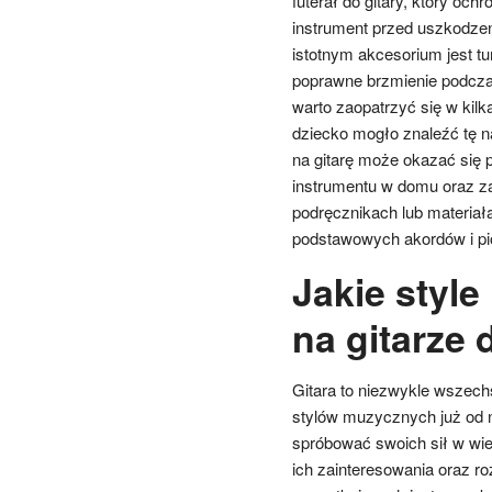
futerał do gitary, który ochro
instrument przed uszkodze
istotnym akcesorium jest tun
poprawne brzmienie podczas 
warto zaopatrzyć się w kil
dziecko mogło znaleźć tę na
na gitarę może okazać się
instrumentu w domu oraz z
podręcznikach lub materia
podstawowych akordów i pi
Jakie styl
na gitarze 
Gitara to niezwykle wszech
stylów muzycznych już od n
spróbować swoich sił w wi
ich zainteresowania oraz ro