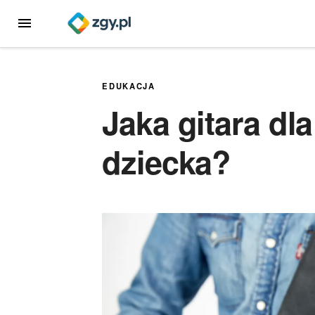
Przejdź
MENU
do
treści
EDUKACJA
Jaka gitara dl
dziecka?