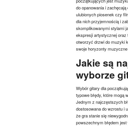
początkujących jest muzyka
do opanowania i zachęcają d
ulubionych piosenek czy fil
dla nich przyjemnością i z
skomplikowanymi stylami ja
ekspresji artystycznej oraz
otworzyć drzwi do muzyki 
swoje horyzonty muzyczne 
Jakie są na
wyborze gi
Wybór gitary dla początkuj
typowe błędy, które mogą 
Jednym z najczęstszych błęd
dostosowana do wzrostu i u
że gra stanie się niewygodn
powszechnym błędem jest wy